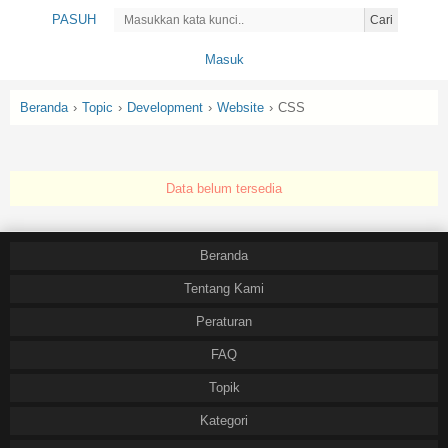
PASUH
Cari
Masuk
Beranda
›
Topic
›
Development
›
Website
›
CSS
Data belum tersedia
Beranda
Tentang Kami
Peraturan
FAQ
Topik
Kategori