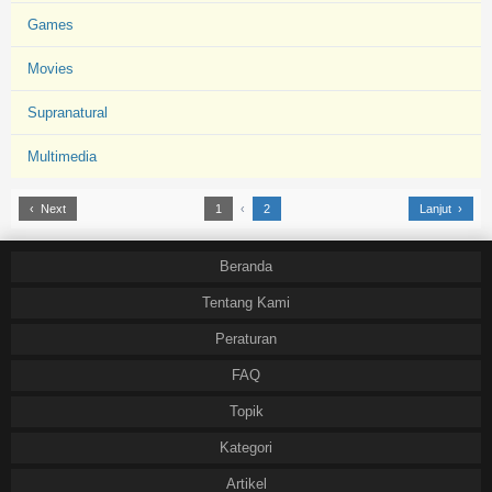
Games
Movies
Supranatural
Multimedia
‹ Next
1
‹
2
Lanjut ›
Beranda
Tentang Kami
Peraturan
FAQ
Topik
Kategori
Artikel