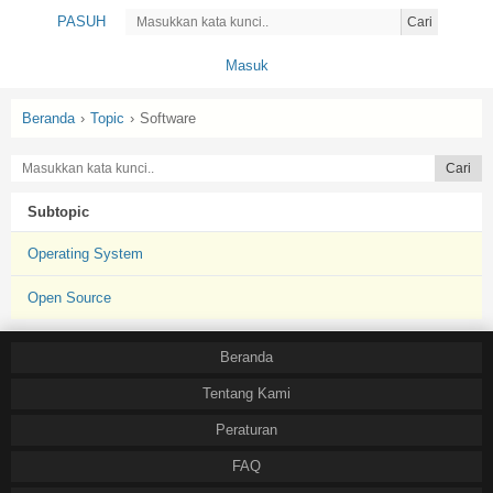
PASUH
Cari
Masuk
Beranda
›
Topic
›
Software
Subtopic
Operating System
Open Source
Beranda
Tentang Kami
Peraturan
FAQ