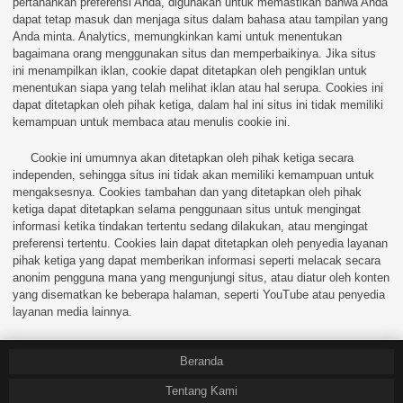
pertahankan preferensi Anda, digunakan untuk memastikan bahwa Anda
dapat tetap masuk dan menjaga situs dalam bahasa atau tampilan yang
Anda minta. Analytics, memungkinkan kami untuk menentukan
bagaimana orang menggunakan situs dan memperbaikinya. Jika situs
ini menampilkan iklan, cookie dapat ditetapkan oleh pengiklan untuk
menentukan siapa yang telah melihat iklan atau hal serupa. Cookies ini
dapat ditetapkan oleh pihak ketiga, dalam hal ini situs ini tidak memiliki
kemampuan untuk membaca atau menulis cookie ini.
Cookie ini umumnya akan ditetapkan oleh pihak ketiga secara
independen, sehingga situs ini tidak akan memiliki kemampuan untuk
mengaksesnya. Cookies tambahan dan yang ditetapkan oleh pihak
ketiga dapat ditetapkan selama penggunaan situs untuk mengingat
informasi ketika tindakan tertentu sedang dilakukan, atau mengingat
preferensi tertentu. Cookies lain dapat ditetapkan oleh penyedia layanan
pihak ketiga yang dapat memberikan informasi seperti melacak secara
anonim pengguna mana yang mengunjungi situs, atau diatur oleh konten
yang disematkan ke beberapa halaman, seperti YouTube atau penyedia
layanan media lainnya.
Beranda
Tentang Kami