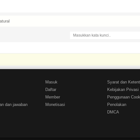
atural
Masuk
Syarat dan Keten
Daftar
Kebijakan Privasi
Member
Penggunaan Cook
an dan jawaban
Monetisasi
Penolakan
DMCA