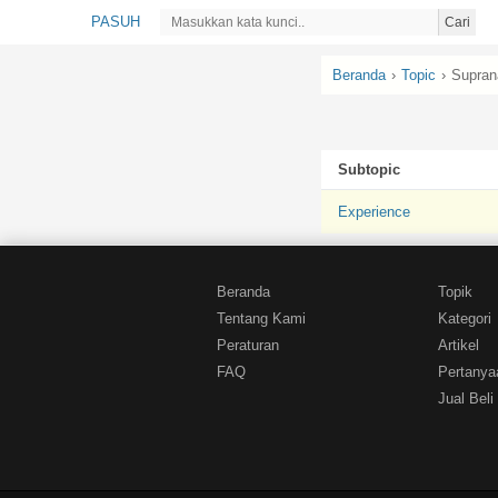
PASUH
Cari
Beranda
›
Topic
›
Supran
Subtopic
Experience
Beranda
Topik
Tentang Kami
Kategori
Peraturan
Artikel
FAQ
Pertanya
Jual Beli