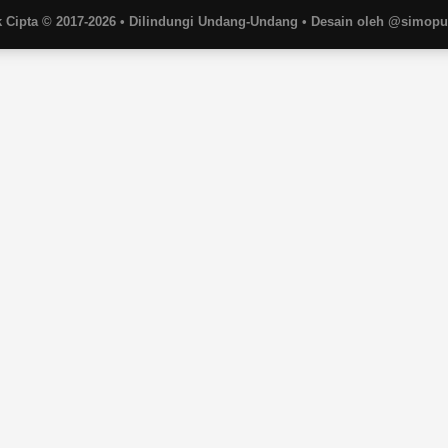
 Cipta © 2017-2026 • Dilindungi Undang-Undang • Desain oleh @simop