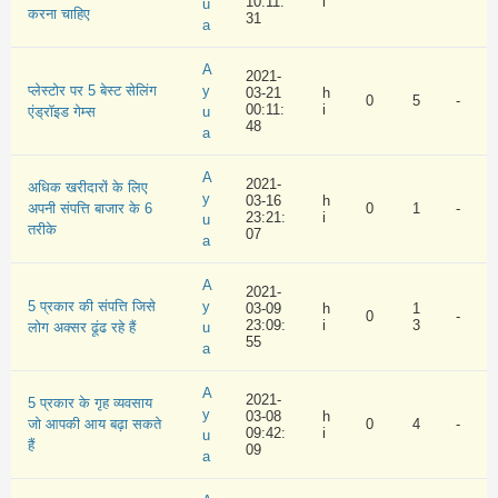
10:11:
i
u
करना चाहिए
31
a
A
2021-
प्लेस्टोर पर 5 बेस्ट सेलिंग
y
03-21
h
0
5
-
00:11:
i
एंड्रॉइड गेम्स
u
48
a
A
2021-
अधिक खरीदारों के लिए
y
03-16
h
अपनी संपत्ति बाजार के 6
0
1
-
23:21:
i
u
तरीके
07
a
A
2021-
5 प्रकार की संपत्ति जिसे
y
03-09
h
1
0
-
23:09:
i
3
लोग अक्सर ढूंढ रहे हैं
u
55
a
A
2021-
5 प्रकार के गृह व्यवसाय
y
03-08
h
जो आपकी आय बढ़ा सकते
0
4
-
09:42:
i
u
हैं
09
a