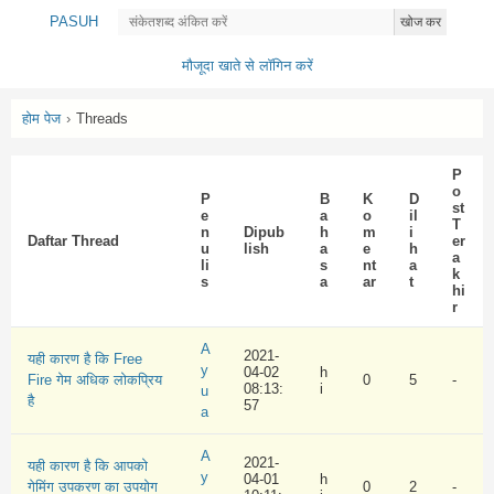
PASUH
खोज कर
मौजूदा खाते से लॉगिन करें
होम पेज
›
Threads
P
o
P
B
K
D
st
e
a
o
il
T
n
Dipub
h
m
i
Daftar Thread
er
u
lish
a
e
h
a
li
s
nt
a
k
s
a
ar
t
hi
r
A
2021-
यही कारण है कि Free
y
04-02
h
Fire गेम अधिक लोकप्रिय
0
5
-
08:13:
i
u
है
57
a
A
2021-
यही कारण है कि आपको
y
04-01
h
गेमिंग उपकरण का उपयोग
0
2
-