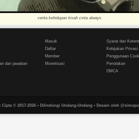
cerita kehidupan kisah cinta always
Masuk
Syarat dan Keten
Daftar
Kebijakan Privasi
Member
Penggunaan Cook
an dan jawaban
Monetisasi
Penolakan
DMCA
 Cipta © 2017-2026 • Dilindungi Undang-Undang • Desain oleh @simop