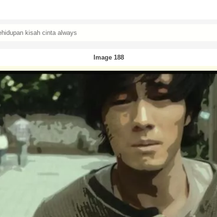
kehidupan kisah cinta always
Image 188