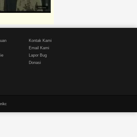
tuan
Kontak Kami
Email Kami
ie
Lapor Bug
Donasi
unkc