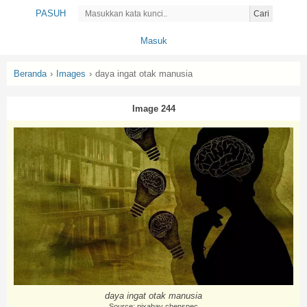
PASUH
Cari
Masuk
Beranda
›
Images
›
daya ingat otak manusia
Image 244
daya ingat otak manusia
Source: pixabay chenspec