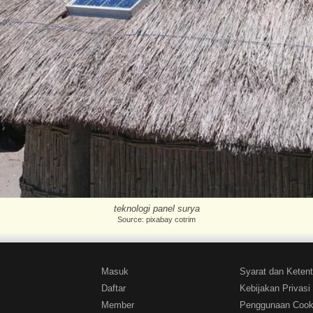
teknologi panel surya
Source: pixabay cotrim
Masuk
Syarat dan Keten
Daftar
Kebijakan Privasi
Member
Penggunaan Cook