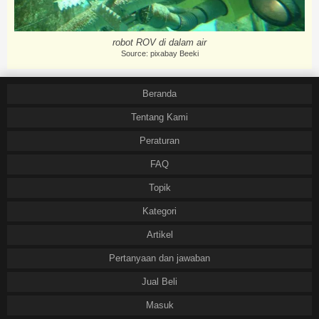
robot ROV di dalam air
Source: pixabay Beeki
Beranda
Tentang Kami
Peraturan
FAQ
Topik
Kategori
Artikel
Pertanyaan dan jawaban
Jual Beli
Masuk