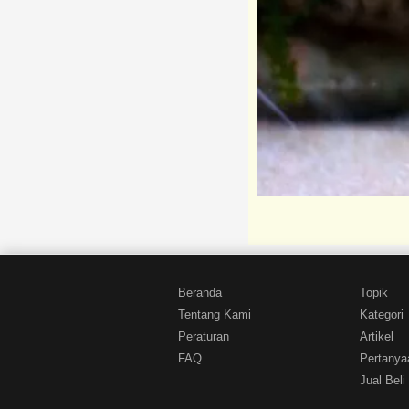
Beranda
Topik
Tentang Kami
Kategori
Peraturan
Artikel
FAQ
Pertanya
Jual Beli