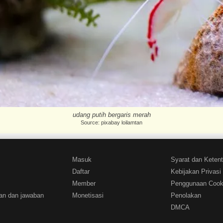
udang putih bergaris merah
Source: pixabay loilamtan
Masuk
Syarat dan Keten
Daftar
Kebijakan Privasi
Member
Penggunaan Cook
an dan jawaban
Monetisasi
Penolakan
DMCA