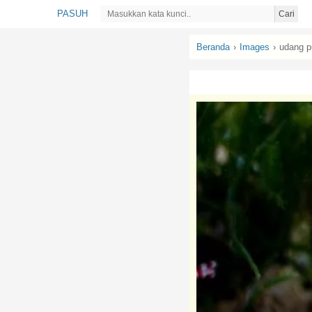
PASUH
Cari
Beranda
›
Images
›
udang p