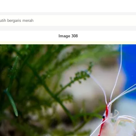
utih bergaris merah
Image 308