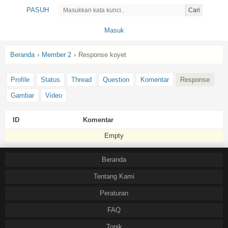
PASUH
Cari
Masuk
Beranda
›
Member 2
›
Response koyet
Profile
Status
Thread
Question
Komentar
Response
Gambar
Video
ID
Komentar
Empty
Beranda
Tentang Kami
Peraturan
FAQ
Topik