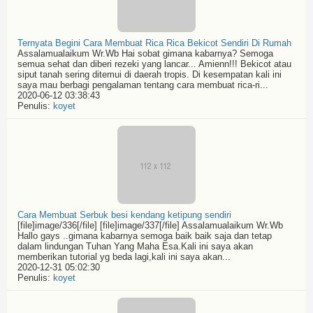
Ternyata Begini Cara Membuat Rica Rica Bekicot Sendiri Di Rumah
Assalamualaikum Wr.Wb Hai sobat gimana kabarnya? Semoga
semua sehat dan diberi rezeki yang lancar... Amienn!!! Bekicot atau
siput tanah sering ditemui di daerah tropis. Di kesempatan kali ini
saya mau berbagi pengalaman tentang cara membuat rica-ri...
2020-06-12 03:38:43
Penulis:
koyet
Cara Membuat Serbuk besi kendang ketipung sendiri
[file]image/336[/file] [file]image/337[/file] Assalamualaikum Wr.Wb
Hallo gays ..gimana kabarnya semoga baik baik saja dan tetap
dalam lindungan Tuhan Yang Maha Esa.Kali ini saya akan
memberikan tutorial yg beda lagi,kali ini saya akan...
2020-12-31 05:02:30
Penulis:
koyet