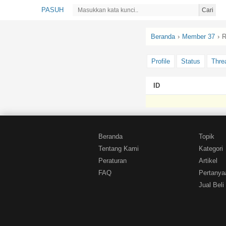
PASUH
Cari
Beranda
›
Member 37
›
R
Profile
Status
Thre
ID
Beranda
Topik
Tentang Kami
Kategori
Peraturan
Artikel
FAQ
Pertanya
Jual Beli