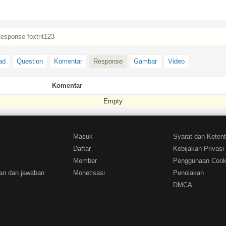
esponse foxtrit123
ad
Question
Komentar
Response
Gambar
Video
Komentar
Empty
Masuk
Syarat dan Keten
Daftar
Kebijakan Privasi
Member
Penggunaan Cook
an dan jawaban
Monetisasi
Penolakan
DMCA