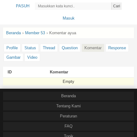
PASUH
Cari
Masuk
Beranda
›
Member 53
›
Komentar ayua
Profile
Status
Thread
Question
Komentar
Response
Gambar
Video
ID
Komentar
Empty
Beranda
Tentang Kami
Peraturan
FAQ
Topik