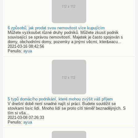
6 způsobů, jak prodat svou nemovitost více kupujícím
Můžete vyzkoušet různé druhy podniků. Můžete zkusit podnik
související se správou nemovitostí. Majetek je často spojován s
domy, obchodními domy, pozemky a jinými věcmi, kter&eacu...
2021-03-16 08:42:56
Penulis:
ayua
5 typů domácího podnikání, které mohou zvýšit váš příjem
V dnešní době není snadné najít si práci. Budete soutěžit se
stovkami tisíc lidí. Mnoho lidí se proto cítí téměř beznadějných. S
tím si vša...
2021-03-08 07:26:33
Penulis:
ayua