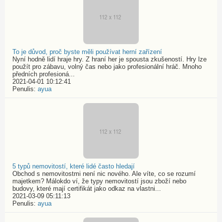
To je důvod, proč byste měli používat herní zařízení
Nyní hodně lidí hraje hry. Z hraní her je spousta zkušeností. Hry lze
použít pro zábavu, volný čas nebo jako profesionální hráč. Mnoho
předních profesioná...
2021-04-01 10:12:41
Penulis:
ayua
5 typů nemovitostí, které lidé často hledají
Obchod s nemovitostmi není nic nového. Ale víte, co se rozumí
majetkem? Málokdo ví, že typy nemovitostí jsou zboží nebo
budovy, které mají certifikát jako odkaz na vlastni...
2021-03-09 05:11:13
Penulis:
ayua