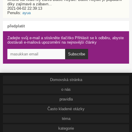
díky zajímavé a zábavn...
2021-04-02 22:39:13
Penulis:
ayua
předplatit
Zadejte svůj e-mail a stiskněte tlačítko Přihlásit se k odběru, abyste
dostávali e-mailová upozornění na nejnovější články
Subscribe
Domovská stránka
o nás
pravidla
Často kladené otázky
téma
kategorie