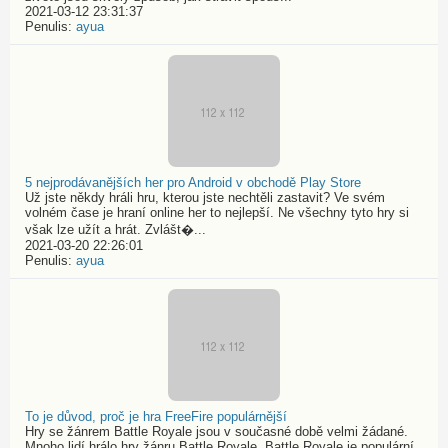
2021-03-12 23:31:37
Penulis:
ayua
5 nejprodávanějších her pro Android v obchodě Play Store
Už jste někdy hráli hru, kterou jste nechtěli zastavit? Ve svém
volném čase je hraní online her to nejlepší. Ne všechny tyto hry si
však lze užít a hrát. Zvlášt�...
2021-03-20 22:26:01
Penulis:
ayua
To je důvod, proč je hra FreeFire populárnější
Hry se žánrem Battle Royale jsou v současné době velmi žádané.
Mnoho lidí hrálo hry žánru Battle Royale. Battle Royale je populární