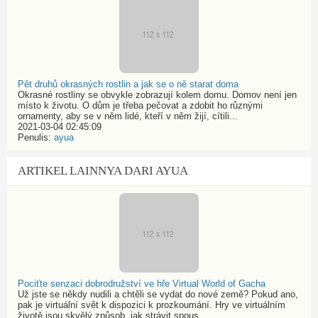
Pět druhů okrasných rostlin a jak se o ně starat doma
Okrasné rostliny se obvykle zobrazují kolem domu. Domov není jen
místo k životu. O dům je třeba pečovat a zdobit ho různými
ornamenty, aby se v něm lidé, kteří v něm žijí, cítili...
2021-03-04 02:45:09
Penulis:
ayua
ARTIKEL LAINNYA DARI AYUA
Pociťte senzaci dobrodružství ve hře Virtual World of Gacha
Už jste se někdy nudili a chtěli se vydat do nové země? Pokud ano,
pak je virtuální svět k dispozici k prozkoumání. Hry ve virtuálním
životě jsou skvělý způsob, jak strávit spous...