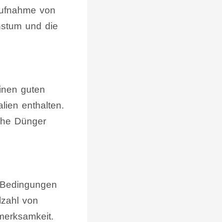
Aufnahme von
chstum und die
inen guten
lien enthalten.
iche Dünger
e Bedingungen
lzahl von
merksamkeit.