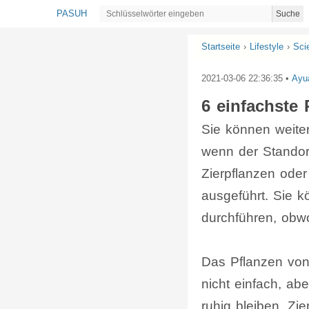
PASUH
Suche
Startseite
›
Lifestyle
›
Sci
2021-03-06 22:36:35
•
Ayu
6 einfachste 
Sie können weiter
wenn der Standort 
Zierpflanzen ode
ausgeführt. Sie k
durchführen, obwo
Das Pflanzen von 
nicht einfach, ab
ruhig bleiben. Z