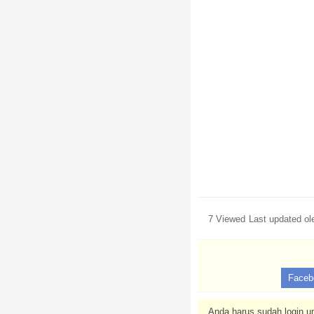
7 Viewed
Last updated o
Faceb
Anda harus sudah login un