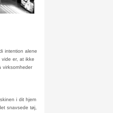
di intention alene
vide er, at ikke
å virksomheder
skinen i dit hjem
det snavsede tøj,