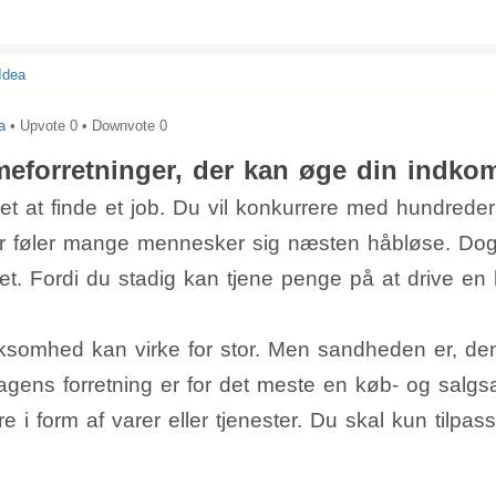
Idea
a
• Upvote
0
• Downvote
0
meforretninger, der kan øge din indko
let at finde et job. Du vil konkurrere med hundreder
r føler mange mennesker sig næsten håbløse. Dog
. Fordi du stadig kan tjene penge på at drive en 
ksomhed kan virke for stor. Men sandheden er, den
ens forretning er for det meste en køb- og salgsakti
e i form af varer eller tjenester. Du skal kun tilpas