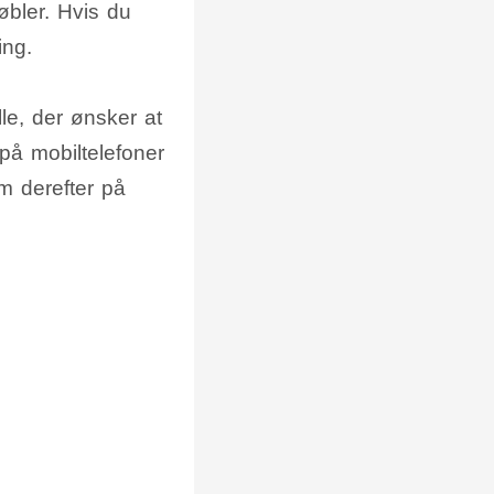
øbler. Hvis du
ing.
lle, der ønsker at
 på mobiltelefoner
em derefter på