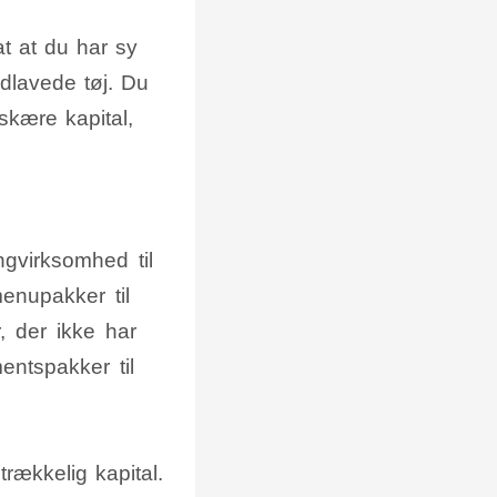
t at du har sy
ndlavede tøj. Du
 skære kapital,
gvirksomhed til
enupakker til
, der ikke har
entspakker til
trækkelig kapital.