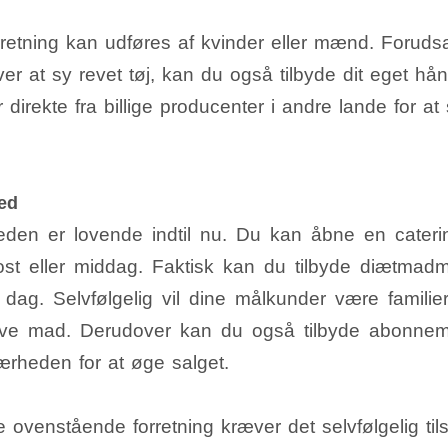
etning kan udføres af kvinder eller mænd. Forudsa
er at sy revet tøj, kan du også tilbyde dit eget hå
er direkte fra billige producenter i andre lande for at
ed
eden er lovende indtil nu. Du kan åbne en caterin
st eller middag. Faktisk kan du tilbyde diætmadm
dag. Selvfølgelig vil dine målkunder være familier
 lave mad. Derudover kan du også tilbyde abonnem
nærheden for at øge salget.
 ovenstående forretning kræver det selvfølgelig tils