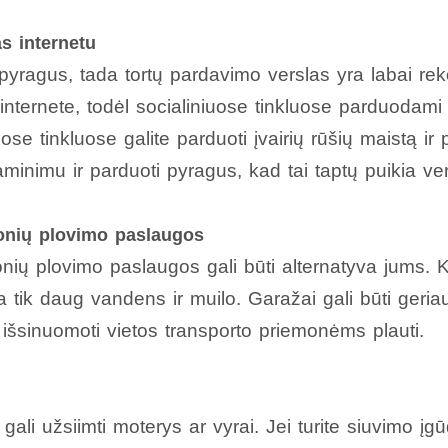
s internetu
i pyragus, tada tortų pardavimo verslas yra labai 
nternete, todėl socialiniuose tinkluose parduodami 
uose tinkluose galite parduoti įvairių rūšių maistą ir
aminimu ir parduoti pyragus, kad tai taptų puikia ve
onių plovimo paslaugos
nių plovimo paslaugos gali būti alternatyva jums. 
a tik daug vandens ir muilo. Garažai gali būti geriaus
i išsinuomoti vietos transporto priemonėms plauti.
ali užsiimti moterys ar vyrai. Jei turite siuvimo į