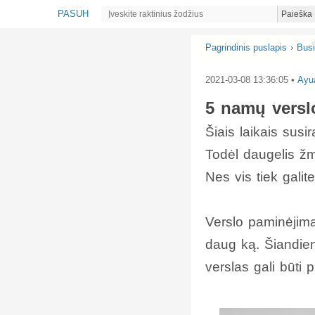
PASUH
Paieška
Pagrindinis puslapis
›
Bus
2021-03-08 13:36:05
•
Ayu
5 namų verslo
Šiais laikais susi
Todėl daugelis žmo
Nes vis tiek galit
Verslo paminėjimas
daug ką. Šiandien
verslas gali būti 