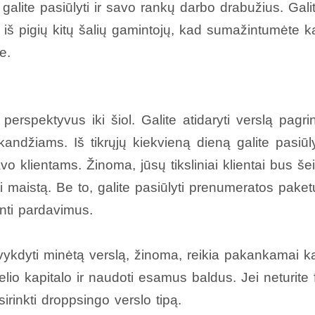
galite pasiūlyti ir savo rankų darbo drabužius. Gali
i iš pigių kitų šalių gamintojų, kad sumažintumėte ka
e.
perspektyvus iki šiol. Galite atidaryti verslą pagr
andžiams. Iš tikrųjų kiekvieną dieną galite pasiūly
o klientams. Žinoma, jūsų tiksliniai klientai bus še
i maistą. Be to, galite pasiūlyti prenumeratos paket
nti pardavimus.
ykdyti minėtą verslą, žinoma, reikia pakankamai kap
lio kapitalo ir naudoti esamus baldus. Jei neturite 
sirinkti droppsingo verslo tipą.