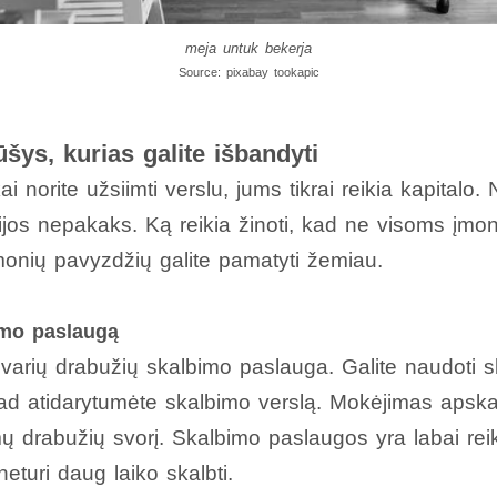
meja untuk bekerja
Source: pixabay tookapic
šys, kurias galite išbandyti
i norite užsiimti verslu, jums tikrai reikia kapitalo.
cijos nepakaks. Ką reikia žinoti, kad ne visoms įmon
įmonių pavyzdžių galite pamatyti žemiau.
imo paslaugą
varių drabužių skalbimo paslauga. Galite naudoti 
d atidarytumėte skalbimo verslą. Mokėjimas apska
ų drabužių svorį. Skalbimo paslaugos yra labai rei
neturi daug laiko skalbti.