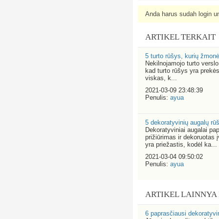
Anda harus sudah login un
ARTIKEL TERKAIT
5 turto rūšys, kurių žmon
Nekilnojamojo turto verslo
kad turto rūšys yra prekės
viskas, k...
2021-03-09 23:48:39
Penulis:
ayua
5 dekoratyvinių augalų rūš
Dekoratyviniai augalai pap
prižiūrimas ir dekoruotas 
yra priežastis, kodėl ka...
2021-03-04 09:50:02
Penulis:
ayua
ARTIKEL LAINNYA
6 paprasčiausi dekoratyvin