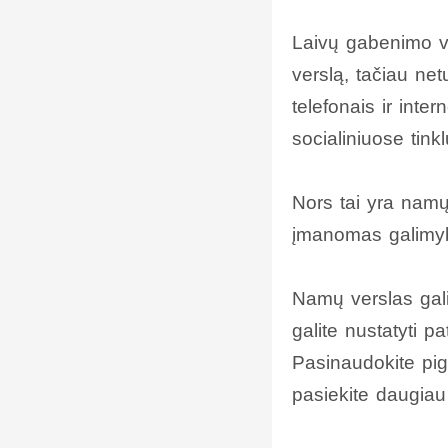
Laivų gabenimo ver
verslą, tačiau netu
telefonais ir inte
socialiniuose tink
Nors tai yra namų 
įmanomas galimybe
Namų verslas gali
galite nustatyti 
Pasinaudokite pig
pasiekite daugiau 