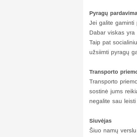
Pyragų pardavima
Jei galite gamint
Dabar viskas yra i
Taip pat socialini
užsiimti pyragų g
Transporto priem
Transporto priemo
sostinė jums reiki
negalite sau leist
Siuvėjas
Šiuo namų verslu g