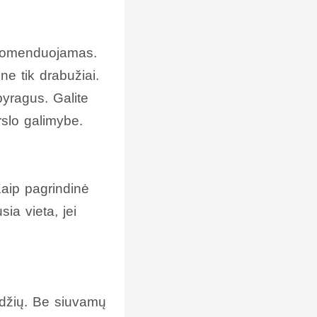
rekomenduojamas.
ne tik drabužiai.
 pyragus. Galite
rslo galimybe.
Kaip pagrindinė
ia vieta, jei
gūdžių. Be siuvamų