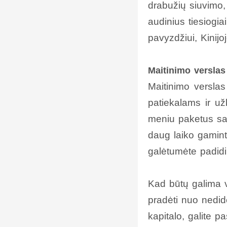
drabužių siuvimo, 
audinius tiesiogia
pavyzdžiui, Kinijoj
Maitinimo verslas
Maitinimo verslas 
patiekalams ir užk
meniu paketus sav
daug laiko gamint
galėtumėte padidi
Kad būtų galima v
pradėti nuo nedide
kapitalo, galite pa