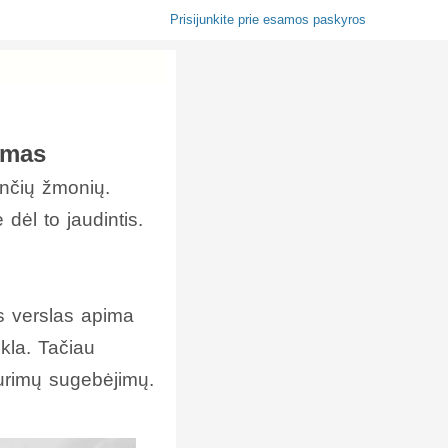
Prisijunkite prie esamos paskyros
amas
ančių žmonių.
dėl to jaudintis.
is verslas apima
kla. Tačiau
 turimų sugebėjimų.