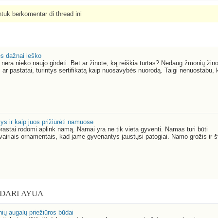
tuk berkomentar di thread ini
ės dažnai ieško
 nėra nieko naujo girdėti. Bet ar žinote, ką reiškia turtas? Nedaug žmonių žino
 ar pastatai, turintys sertifikatą kaip nuosavybės nuorodą. Taigi nenuostabu, 
ys ir kaip juos prižiūrėti namuose
rastai rodomi aplink namą. Namai yra ne tik vieta gyventi. Namas turi būti
įvairiais ornamentais, kad jame gyvenantys jaustųsi patogiai. Namo grožis ir 
 DARI AYUA
ių augalų priežiūros būdai