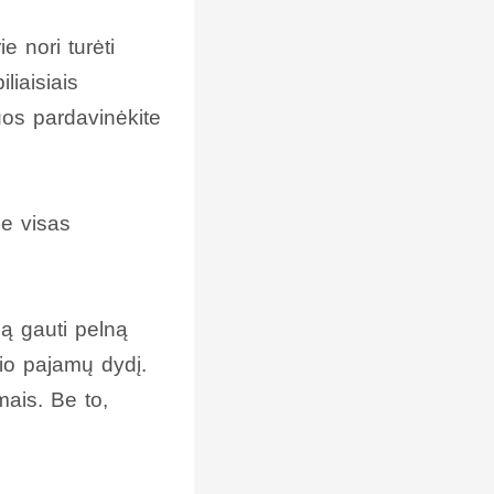
e nori turėti
liaisiais
juos pardavinėkite
ie visas
ą gauti pelną
io pajamų dydį.
ais. Be to,