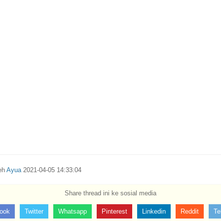
leh
Ayua
2021-04-05 14:33:04
Share thread ini ke sosial media
ook
Twitter
Whatsapp
Pinterest
Linkedin
Reddit
Te