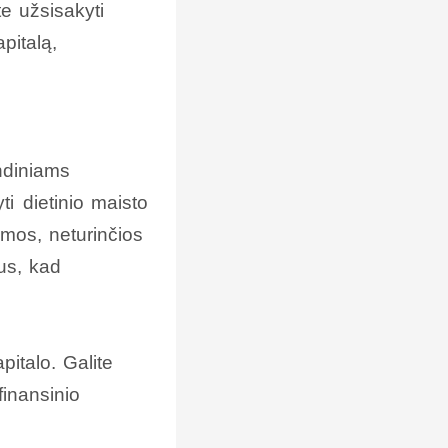
te užsisakyti
pitalą,
indiniams
ti dietinio maisto
imos, neturinčios
us, kad
italo. Galite
finansinio