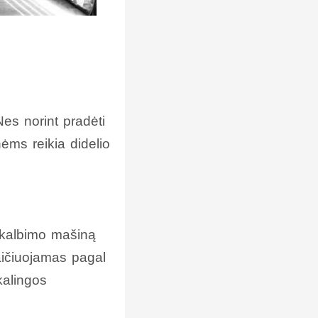
 Nes norint pradėti
ėms reikia didelio
skalbimo mašiną
ičiuojamas pagal
kalingos