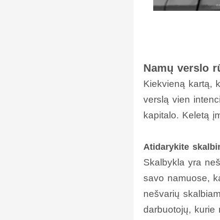
Namų verslo rū
Kiekvieną kartą, ka
verslą vien inten
kapitalo. Keletą 
Atidarykite skalb
Skalbykla yra neš
savo namuose, ka
nešvarių skalbiam
darbuotojų, kurie 