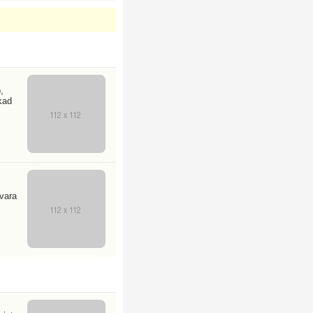
,
kad
švara