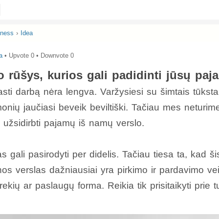
iness
›
Idea
a
• Upvote
0
• Downvote
0
 rūšys, kurios gali padidinti jūsų paj
rasti darbą nėra lengva. Varžysiesi su šimtais tūkst
nių jaučiasi beveik beviltiški. Tačiau mes neturime 
e užsidirbti pajamų iš namų verslo.
 gali pasirodyti per didelis. Tačiau tiesa ta, kad š
os verslas dažniausiai yra pirkimo ir pardavimo vei
prekių ar paslaugų forma. Reikia tik prisitaikyti prie