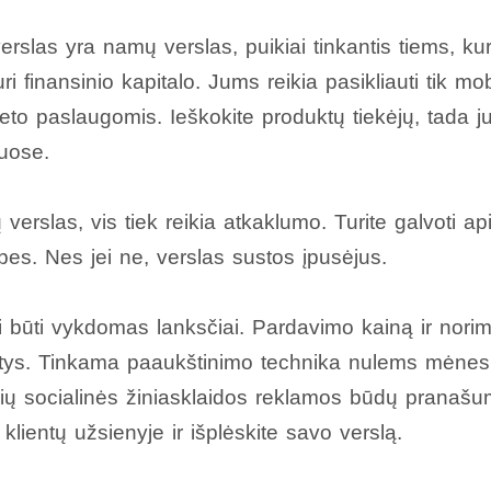
slas yra namų verslas, puikiai tinkantis tiems, kuri
ri finansinio kapitalo. Jums reikia pasikliauti tik mobi
rneto paslaugomis. Ieškokite produktų tiekėjų, tada 
luose.
verslas, vis tiek reikia atkaklumo. Turite galvoti ap
s. Nes jei ne, verslas sustos įpusėjus.
 būti vykdomas lanksčiai. Pardavimo kainą ir norim
patys. Tinkama paaukštinimo technika nulems mėnes
ių socialinės žiniasklaidos reklamos būdų pranašum
klientų užsienyje ir išplėskite savo verslą.