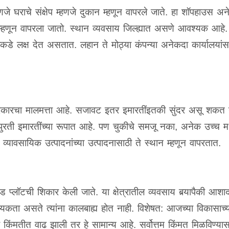
णजे घराचे संक्षेप म्हणजे दुकान म्हणून वापरले जाते. हा शॉपहाउस अ
म्हणून वापरला जातो. स्थान व्यवसाय जिल्ह्यात असणे आवश्यक आहे
तांकडे लक्ष देत असतात. लहान ते मोठ्या कंपन्या अनेकदा कार्यालया
रकारचा मालमत्ता आहे. सजावट इतर इमारतींइतकी सुंदर असू शकत 
ुरती इमारतींच्या रूपात आहे. पण चुकीचे समजू नका, अनेक उच्च मध्य
व्यावसायिक उत्पादनांच्या उत्पादनासाठी ते स्थान म्हणून वापरतात.
ूखंड प्लॉटची शिकार केली जाते. या क्षेत्रातील व्यवसाय बर्‍यापैकी आश
्यकता असते त्यांना कालबाह्य होत नाही. विशेषत: आजच्या विकासाच्या
 किंमतीत वाढ झाली तर हे सामान्य आहे. सर्वोत्तम किंमत मिळविण्या