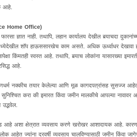
क आहे.
ce Home Office)
फारसा ज्ञात नाही. तथापि, लहान कार्यालय देखील बर्‍याचदा दुकानांच्या
्येदेखील शॉप हाऊससारखेच काम असते. अधिक ऊर्ध्वाधर देखावा
ेक्षा किंमतही स्वस्त आहे. तथापि, बर्‍याच लोकांना यासारख्या इमार
सिद्ध आहे.
ुणधर्म नक्कीच तयार केलेल्या आणि मूळ कागदपत्रांसह सुसज्ज आहेत
हे सुनिश्चित करा की इमारत किंवा जमीन मालकीचे आपल्या नावावर आ
 उद्भवेल.
 आवड आहे अशा क्षेत्रात व्यवसाय करणे खरोखर आशादायक आहे. कार
क आहेत ज्यांना दरवर्षी व्यवसाय चालविण्यासाठी जमीन किंवा जा