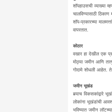
शॉपहाउसची व्याख्या म्ह
चालविण्यासाठी ठिकाण 
शॉप-प्रकारच्या मालमत्
वापरतात.
कोठार
वखार हा देखील एक प्
मोठ्या जमीन आणि तात्प
गोदामे शोधली आहेत. ते 
जमीन भूखंड
बर्‍याच विकसकांद्वारे भ
लोकांना भूखंडांची आवश
भविष्यात जमीन लॉटच्या