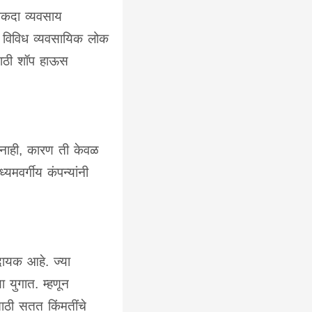
नेकदा व्यवसाय
. विविध व्यवसायिक लोक
ंसाठी शॉप हाऊस
नाही, कारण ती केवळ
मवर्गीय कंपन्यांनी
ादायक आहे. ज्या
 युगात. म्हणून
साठी सतत किंमतींचे