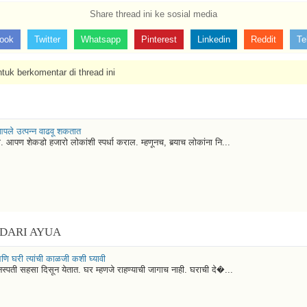
Share thread ini ke sosial media
ook
Twitter
Whatsapp
Pinterest
Linkedin
Reddit
Te
tuk berkomentar di thread ini
आपले उत्पन्न वाढवू शकतात
पण शेकडो हजारो लोकांशी स्पर्धा कराल. म्हणूनच, बर्‍याच लोकांना नि...
 DARI AYUA
आणि घरी त्यांची काळजी कशी घ्यावी
स्पती सहसा दिसून येतात. घर म्हणजे राहण्याची जागाच नाही. घराची दे�...