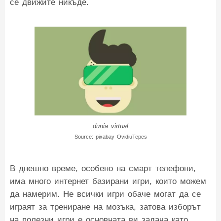
се движите никъде.
dunia virtual
Source: pixabay OvidiuTepes
В днешно време, особено на смарт телефони,
има много интернет базирани игри, които можем
да намерим. Не всички игри обаче могат да се
играят за трениране на мозъка, затова изборът
на полезни игри е основната ви задача като