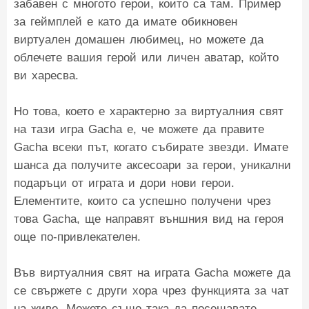
забавен с многото герои, които са там. Пример
за геймплей е като да имате обикновен
виртуален домашен любимец, но можете да
облечете вашия герой или личен аватар, който
ви харесва.
Но това, което е характерно за виртуалния свят
на тази игра Gacha е, че можете да правите
Gacha всеки път, когато събирате звезди. Имате
шанса да получите аксесоари за герои, уникални
подаръци от играта и дори нови герои.
Елементите, които са успешно получени чрез
това Gacha, ще направят външния вид на героя
още по-привлекателен.
Във виртуалния свят на играта Gacha можете да
се свържете с други хора чрез функцията за чат
на живо. Можете също така да посещавате