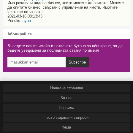
Има различни видове бизнес, които можете да опитате. Можете
да опитате бизнес, свързан с управление на имоти. Имотите
често се свързват с...
2021-03-16 08:13:43
Penulis:
ayua
Абонирай се
Въведете вашия имейл и натиснете бутона за абониране, за да
бъдете уведомени за последната статия по имейл
Subscribe
Начална страница
За нас
Правила
често задавани въпроси
тема