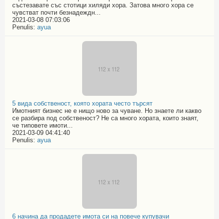
състезавате със стотици хиляди хора. Затова много хора се
чувстват почти безнадеждн...
2021-03-08 07:03:06
Penulis:
ayua
5 вида собственост, която хората често търсят
Имотният бизнес не е нищо ново за чуване. Но знаете ли какво
се разбира под собственост? Не са много хората, които знаят,
че типовете имоти...
2021-03-09 04:41:40
Penulis:
ayua
6 начина да продадете имота си на повече купувачи