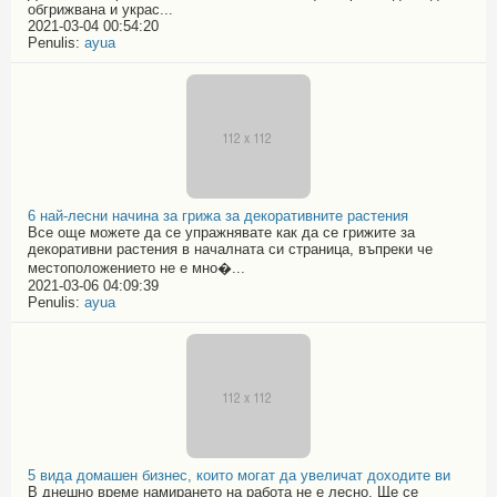
обгрижвана и украс...
2021-03-04 00:54:20
Penulis:
ayua
6 най-лесни начина за грижа за декоративните растения
Все още можете да се упражнявате как да се грижите за
декоративни растения в началната си страница, въпреки че
местоположението не е мно�...
2021-03-06 04:09:39
Penulis:
ayua
5 вида домашен бизнес, които могат да увеличат доходите ви
В днешно време намирането на работа не е лесно. Ще се