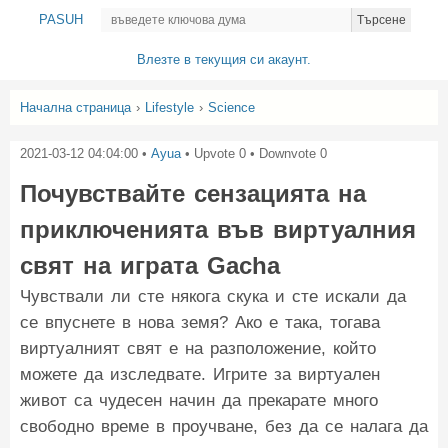
PASUH
Търсене
Влезте в текущия си акаунт.
Начална страница
›
Lifestyle
›
Science
2021-03-12 04:04:00
•
Ayua
• Upvote
0
• Downvote
0
Почувствайте сензацията на
приключенията във виртуалния
свят на играта Gacha
Чувствали ли сте някога скука и сте искали да
се впуснете в нова земя? Ако е така, тогава
виртуалният свят е на разположение, който
можете да изследвате. Игрите за виртуален
живот са чудесен начин да прекарате много
свободно време в проучване, без да се налага да