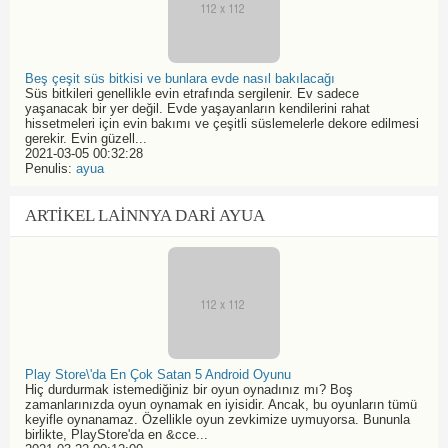
Beş çeşit süs bitkisi ve bunlara evde nasıl bakılacağı
Süs bitkileri genellikle evin etrafında sergilenir. Ev sadece
yaşanacak bir yer değil. Evde yaşayanların kendilerini rahat
hissetmeleri için evin bakımı ve çeşitli süslemelerle dekore edilmesi
gerekir. Evin güzell...
2021-03-05 00:32:28
Penulis:
ayua
ARTIKEL LAINNYA DARI AYUA
Play Store\'da En Çok Satan 5 Android Oyunu
Hiç durdurmak istemediğiniz bir oyun oynadınız mı? Boş
zamanlarınızda oyun oynamak en iyisidir. Ancak, bu oyunların tümü
keyifle oynanamaz. Özellikle oyun zevkimize uymuyorsa. Bununla
birlikte, PlayStore'da en &cce...