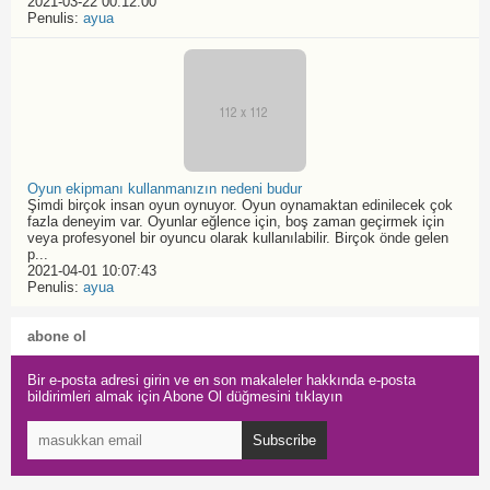
2021-03-22 00:12:00
Penulis:
ayua
Oyun ekipmanı kullanmanızın nedeni budur
Şimdi birçok insan oyun oynuyor. Oyun oynamaktan edinilecek çok
fazla deneyim var. Oyunlar eğlence için, boş zaman geçirmek için
veya profesyonel bir oyuncu olarak kullanılabilir. Birçok önde gelen
p...
2021-04-01 10:07:43
Penulis:
ayua
abone ol
Bir e-posta adresi girin ve en son makaleler hakkında e-posta
bildirimleri almak için Abone Ol düğmesini tıklayın
Subscribe