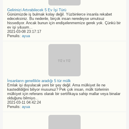
Gelirinizi Artırabilecek 5 Ev İşi Türü
Günümüzde iş bulmak kolay değil. Yüzbinlerce insanla rekabet
edeceksiniz. Bu nedenle, birçok insan neredeyse umutsuz
hissediyor. Ancak bunun için endişelenmemize gerek yok. Çünkü bir
ev işi y&uum...
2021-03-08 23:17:17
Penulis:
ayua
İnsanların genellikle aradığı 5 tür mülk
Emlak işi duyulacak yeni bir şey değil. Ama mülkiyet ile ne
kastedildiğini biliyor musunuz? Pek çok insan, mülk türlerinin
mülkiyet için referans olarak bir sertifikaya sahip mallar veya binalar
olduğunu bilmiyo...
2021-03-11 04:42:24
Penulis:
ayua