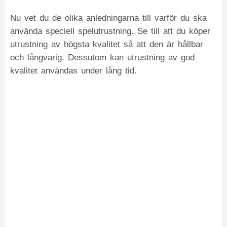
Nu vet du de olika anledningarna till varför du ska
använda speciell spelutrustning. Se till att du köper
utrustning av högsta kvalitet så att den är hållbar
och långvarig. Dessutom kan utrustning av god
kvalitet användas under lång tid.