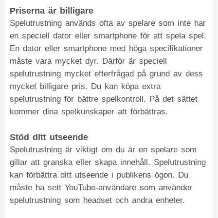
Priserna är billigare
Spelutrustning används ofta av spelare som inte har
en speciell dator eller smartphone för att spela spel.
En dator eller smartphone med höga specifikationer
måste vara mycket dyr. Därför är speciell
spelutrustning mycket efterfrågad på grund av dess
mycket billigare pris. Du kan köpa extra
spelutrustning för bättre spelkontroll. På det sättet
kommer dina spelkunskaper att förbättras.
Stöd ditt utseende
Spelutrustning är viktigt om du är en spelare som
gillar att granska eller skapa innehåll. Spelutrustning
kan förbättra ditt utseende i publikens ögon. Du
måste ha sett YouTube-användare som använder
spelutrustning som headset och andra enheter.