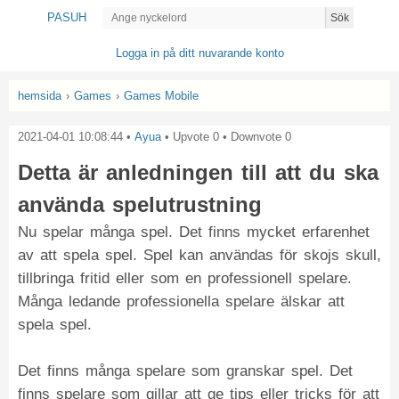
PASUH
Sök
Logga in på ditt nuvarande konto
hemsida
›
Games
›
Games Mobile
2021-04-01 10:08:44
•
Ayua
• Upvote
0
• Downvote
0
Detta är anledningen till att du ska
använda spelutrustning
Nu spelar många spel. Det finns mycket erfarenhet
av att spela spel. Spel kan användas för skojs skull,
tillbringa fritid eller som en professionell spelare.
Många ledande professionella spelare älskar att
spela spel.
Det finns många spelare som granskar spel. Det
finns spelare som gillar att ge tips eller tricks för att