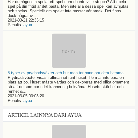
Har du någonsin spelat ett spel som du inte ville stoppa? Att spela
spel på din fritid är det bästa. Men inte alla dessa spel kan avnjutas
och spelas. Speciellt om spelet inte passar vår smak. Det finns
dock några av...
2021-03-21 22:33:15
Penulis:
ayua
5 typer av prydnadsväxter och hur man tar hand om dem hemma
Prydnadsväxter visas i allmänhet runt huset. Hem är inte bara en
plats att bo. Huset måste vårdas och dekoreras med olika ornament
så att de som bor i det känner sig bekväma. Husets skönhet och
renhet &...
2021-03-05 00:03:20
Penulis:
ayua
ARTIKEL LAINNYA DARI AYUA