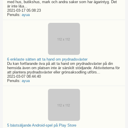
med hus, butikshus, mark och andra saker som har ägarintyg. Det
är inte l&a...
2021-03-17 05:08:23
Penulis:
ayua
6 enklaste sätten att ta hand om prydnadsväxter
Du kan fortfarande öva på att ta hand om prydnadsväxter på din
hemsida även om platsen inte är särskilt stödjande. Aktiviteterna för
att plantera prydnadsväxter eller grönsaksodling utförs...
2021-03-07 08:44:40
Penulis:
ayua
5 bästsäljande Android-spel på Play Store