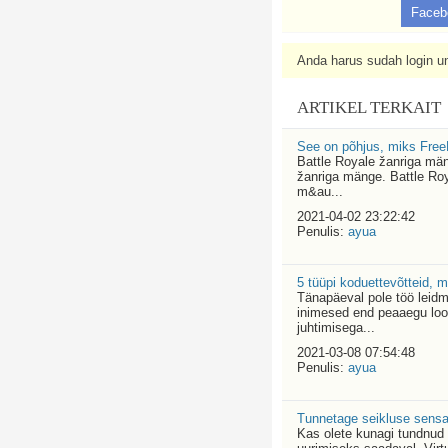
Faceb
Anda harus sudah login un
ARTIKEL TERKAIT
See on põhjus, miks Fre
Battle Royale žanriga mä
žanriga mänge. Battle Roy
m&au...
2021-04-02 23:22:42
Penulis:
ayua
5 tüüpi koduettevõtteid, 
Tänapäeval pole töö leidm
inimesed end peaaegu loo
juhtimisega...
2021-03-08 07:54:48
Penulis:
ayua
Tunnetage seikluse sensa
Kas olete kunagi tundnud i