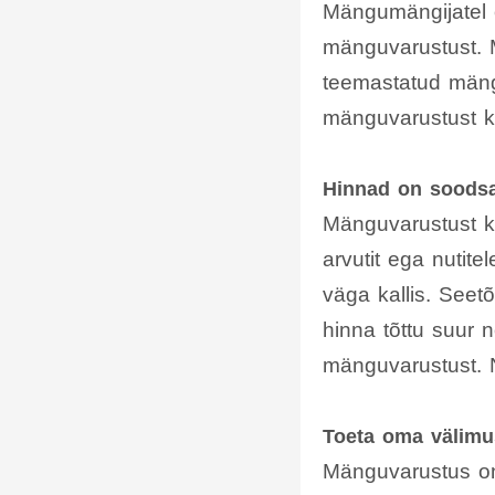
Mängumängijatel
mänguvarustust. 
teemastatud mäng
mänguvarustust 
Hinnad on soods
Mänguvarustust ka
arvutit ega nutite
väga kallis. Seet
hinna tõttu suur 
mänguvarustust. 
Toeta oma välimu
Mänguvarustus on 