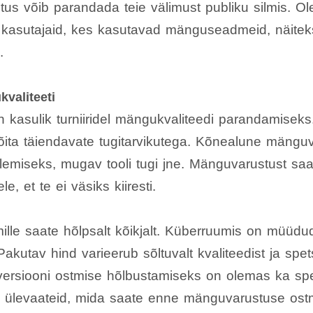
us võib parandada teie välimust publiku silmis. Ole
 kasutajaid, kes kasutavad mänguseadmeid, näite
.
valiteeti
kasulik turniiridel mängukvaliteedi parandamiseks
 võita täiendavate tugitarvikutega. Kõnealune mängu
lemiseks, mugav tooli tugi jne. Mänguvarustust sa
e, et te ei väsiks kiiresti.
lle saate hõlpsalt kõikjalt. Küberruumis on müüdud
kutav hind varieerub sõltuvalt kvaliteedist ja spets
rsiooni ostmise hõlbustamiseks on olemas ka spe
ju ülevaateid, mida saate enne mänguvarustuse ost