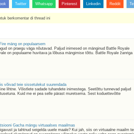
ook
Twitter
Whatsapp
Pinterest
Linkedin
Reddit
Te
tuk berkomentar di thread ini
eFire mäng on populaarsem
ngud on praegu väga nõutavad. Paljud inimesed on mänginud Battle Royale
ale on populaarne huvitava ja lõbusa mängimise tõttu. Battle Royale žanriga
mis võivad teie sissetulekut suurendada
ine lihtne. Võistlete sadade tuhandete inimestega. Seetõttu tunnevad paljud
tusetuna. Kuid me ei pea selle pärast muretsema. Sest koduettevõtte
tsiooni Gacha mängu virtuaalses maailmas
gavust ja tahtnud seigelda uuele maale? Kui jah, siis on virtuaalne maailm te