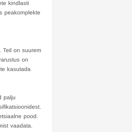
te kindlasti
ks peakomplekte
. Teil on suurem
varustus on
ate kasutada
 palju
ifikatsioonidest.
tsiaalne pood.
mist vaadata.