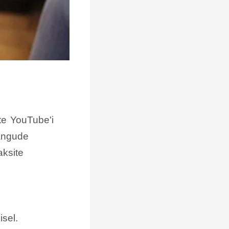
te YouTube'i
ängude
aksite
sel.