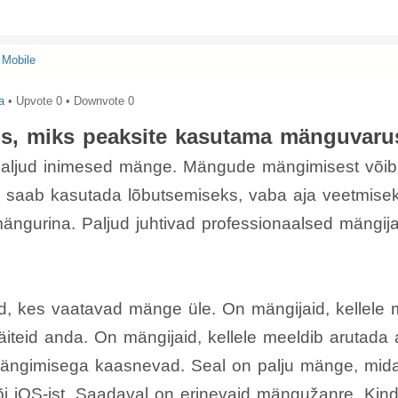
Mobile
a
• Upvote
0
• Downvote
0
s, miks peaksite kasutama mänguvaru
aljud inimesed mänge. Mängude mängimisest võib
saab kasutada lõbutsemiseks, vaba aja veetmisek
mängurina. Paljud juhtivad professionaalsed mängi
id, kes vaatavad mänge üle. On mängijaid, kellele
iteid anda. On mängijaid, kellele meeldib arutada 
mängimisega kaasnevad. Seal on palju mänge, mida
või iOS-ist. Saadaval on erinevaid mängužanre. Kindl