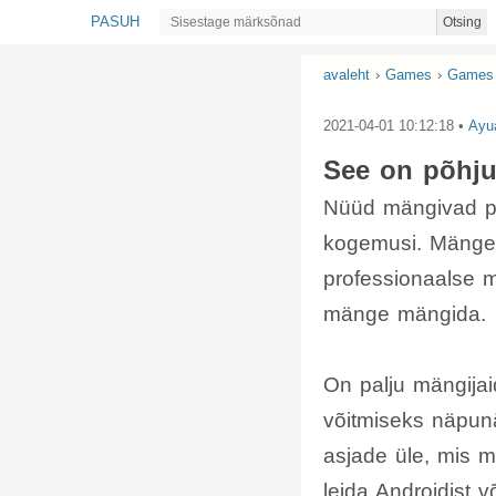
PASUH
Otsing
avaleht
›
Games
›
Games 
2021-04-01 10:12:18
•
Ayu
See on põhju
Nüüd mängivad p
kogemusi. Mänge 
professionaalse 
mänge mängida.
On palju mängija
võitmiseks näpunä
asjade üle, mis 
leida Androidist 