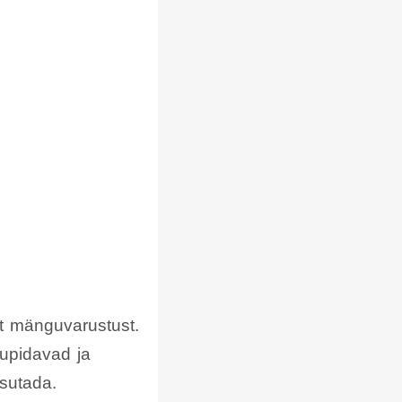
t mänguvarustust.
tupidavad ja
sutada.