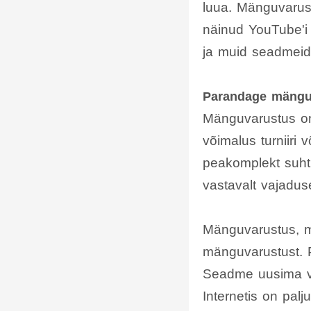
luua. Mänguvarust
näinud YouTube'i
ja muid seadmeid
Parandage mänguk
Mänguvarustus on 
võimalus turniiri
peakomplekt suht
vastavalt vajadusel
Mänguvarustus, mi
mänguvarustust. Pa
Seadme uusima ve
Internetis on pal