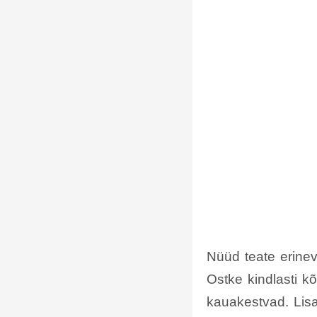
Nüüd teate erinev
Ostke kindlasti k
kauakestvad. Lis