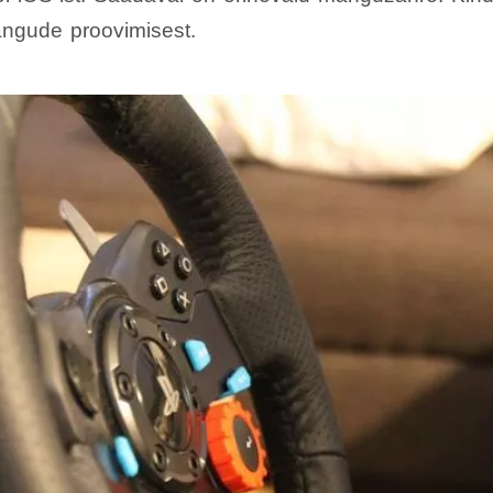
ängude proovimisest.