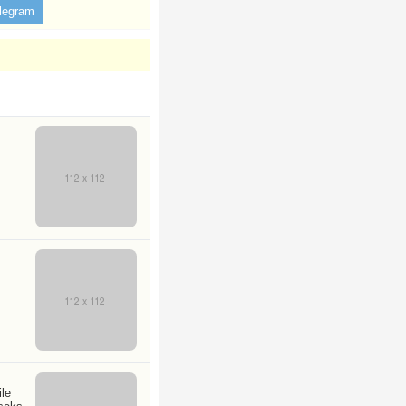
legram
ile