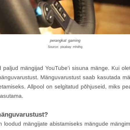
perangkat gaming
Source: pixabay mhdhg
 paljud mängijad YouTube'i sisuna mänge. Kui ole
 mänguvarustust. Mänguvarustust saab kasutada m
etamiseks. Allpool on selgitatud põhjuseid, miks pe
kasutama.
mänguvarustust?
 loodud mängijate abistamiseks mängude mängimi