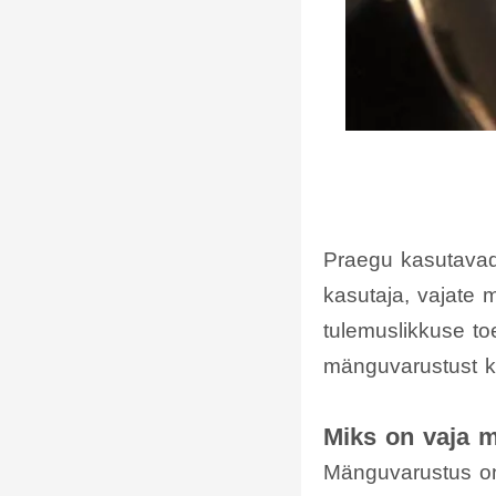
Praegu kasutavad
kasutaja, vajate
tulemuslikkuse to
mänguvarustust 
Miks on vaja 
Mänguvarustus on