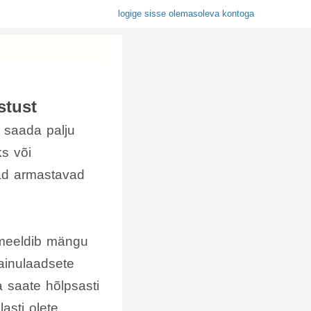
logige sisse olemasoleva kontoga
stust
 saada palju
s või
jad armastavad
 meeldib mängu
ainulaadsete
 saate hõlpsasti
asti olete