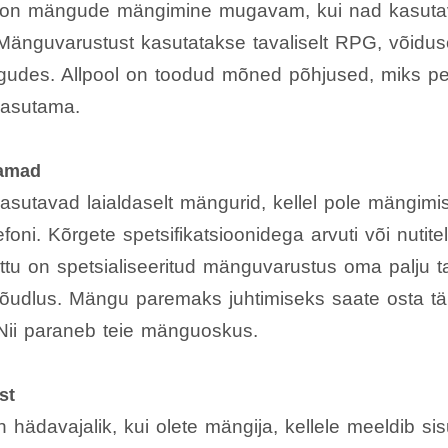
 on mängude mängimine mugavam, kui nad kasut
Mänguvarustust kasutatakse tavaliselt RPG, võidu
udes. Allpool on toodud mõned põhjused, miks pe
kasutama.
amad
sutavad laialdaselt mängurid, kellel pole mängimis
lefoni. Kõrgete spetsifikatsioonidega arvuti või nuti
õttu on spetsialiseeritud mänguvarustus oma palju
nõudlus. Mängu paremaks juhtimiseks saate osta t
Nii paraneb teie mänguoskus.
st
hädavajalik, kui olete mängija, kellele meeldib sis