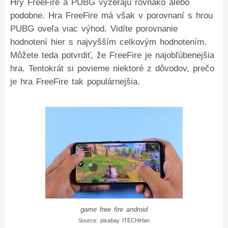
Hry FreeFire a PUBG vyzerajú rovnako alebo
podobne. Hra FreeFire má však v porovnaní s hrou
PUBG oveľa viac výhod. Vidíte porovnanie
hodnotení hier s najvyšším celkovým hodnotením.
Môžete teda potvrdiť, že FreeFire je najobľúbenejšia
hra. Tentokrát si povieme niektoré z dôvodov, prečo
je hra FreeFire tak populárnejšia.
game free fire android
Source: pixabay ITECHirfan