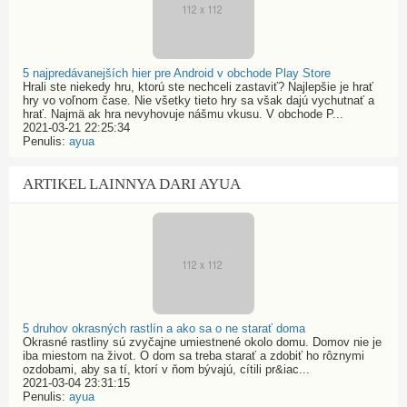
5 najpredávanejších hier pre Android v obchode Play Store
Hrali ste niekedy hru, ktorú ste nechceli zastaviť? Najlepšie je hrať
hry vo voľnom čase. Nie všetky tieto hry sa však dajú vychutnať a
hrať. Najmä ak hra nevyhovuje nášmu vkusu. V obchode P...
2021-03-21 22:25:34
Penulis:
ayua
ARTIKEL LAINNYA DARI AYUA
5 druhov okrasných rastlín a ako sa o ne starať doma
Okrasné rastliny sú zvyčajne umiestnené okolo domu. Domov nie je
iba miestom na život. O dom sa treba starať a zdobiť ho rôznymi
ozdobami, aby sa tí, ktorí v ňom bývajú, cítili pr&iac...
2021-03-04 23:31:15
Penulis:
ayua