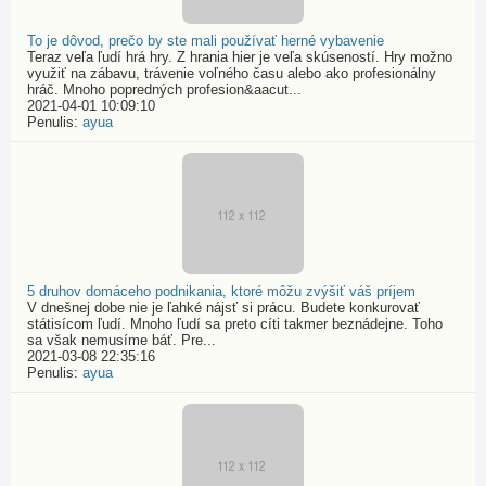
To je dôvod, prečo by ste mali používať herné vybavenie
Teraz veľa ľudí hrá hry. Z hrania hier je veľa skúseností. Hry možno
využiť na zábavu, trávenie voľného času alebo ako profesionálny
hráč. Mnoho popredných profesion&aacut...
2021-04-01 10:09:10
Penulis:
ayua
5 druhov domáceho podnikania, ktoré môžu zvýšiť váš príjem
V dnešnej dobe nie je ľahké nájsť si prácu. Budete konkurovať
státisícom ľudí. Mnoho ľudí sa preto cíti takmer beznádejne. Toho
sa však nemusíme báť. Pre...
2021-03-08 22:35:16
Penulis:
ayua