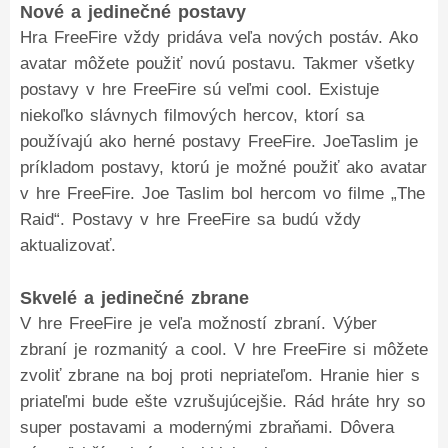
Nové a jedinečné postavy
Hra FreeFire vždy pridáva veľa nových postáv. Ako
avatar môžete použiť novú postavu. Takmer všetky
postavy v hre FreeFire sú veľmi cool. Existuje
niekoľko slávnych filmových hercov, ktorí sa
používajú ako herné postavy FreeFire. JoeTaslim je
príkladom postavy, ktorú je možné použiť ako avatar
v hre FreeFire. Joe Taslim bol hercom vo filme „The
Raid“. Postavy v hre FreeFire sa budú vždy
aktualizovať.
Skvelé a jedinečné zbrane
V hre FreeFire je veľa možností zbraní. Výber
zbraní je rozmanitý a cool. V hre FreeFire si môžete
zvoliť zbrane na boj proti nepriateľom. Hranie hier s
priateľmi bude ešte vzrušujúcejšie. Rád hráte hry so
super postavami a modernými zbraňami. Dôvera