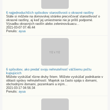
6 najjednoduchších spôsobov starostlivosti o okrasné rastliny
Stále si môžete na domovskej stránke precvičovať starostlivosť o
okrasné rastliny, aj keď jej umiestnenie nie je príliš podporné.
Výsadbu okrasných rastlín alebo zeleninov&uacu...
2021-03-07 07:46:44
Penulis:
ayua
6 spôsobov, ako predať svoju nehnuteľnosť väčšiemu počtu
kupujúcich
Môžete vyskúšať rôzne druhy firiem. Môžete vyskúšať podnikanie v
oblasti správy nehnuteľností. Majetok sa často spája s domami,
obchodnými domami, pozemkami a iným...
2021-03-17 04:56:34
Penulis:
ayua