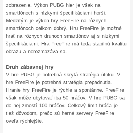
zobrazenie. Výkon PUBG hier je však na
smartfónoch s nízkymi špecifikáciami horší.
Medzitým je výkon hry FreeFire na rôznych
smartfónoch celkom dobrý. Hru FreeFire je možné
hrať na rôznych druhoch smartfónov aj s nízkymi
špecifikáciami. Hra FreeFire má teda stabilnú kvalitu
obrazu a nerozmazáva sa.
Druh zábavnej hry
V hre PUBG je potrebná skrytá stratégia útoku. V
hre FreeFire je potrebná stratégia prepadnutia.
Hranie hry FreeFire je rýchle a spontánne. FreeFire
však môže ubytovať iba 50 hráčov. V hre PUBG sa
do nej zmestí 100 hráčov. Celkový limit hráča je
tiež dôvodom, prečo sú herné servery FreeFire
oveľa rýchlejšie.