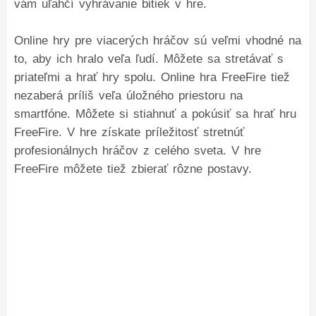
vám uľahčí vyhrávanie bitiek v hre.
Online hry pre viacerých hráčov sú veľmi vhodné na
to, aby ich hralo veľa ľudí. Môžete sa stretávať s
priateľmi a hrať hry spolu. Online hra FreeFire tiež
nezaberá príliš veľa úložného priestoru na
smartfóne. Môžete si stiahnuť a pokúsiť sa hrať hru
FreeFire. V hre získate príležitosť stretnúť
profesionálnych hráčov z celého sveta. V hre
FreeFire môžete tiež zbierať rôzne postavy.