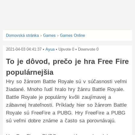
Domovská stránka
›
Games
›
Games Online
2021-04-03 04:41:37
•
Ayua
• Upvote
0
• Downvote
0
To je dôvod, prečo je hra Free Fire
populárnejšia
Hry so žánrom Battle Royale sú v súčasnosti veľmi
žiadané. Mnoho ľudí hralo hry žánru Battle Royale.
Battle Royale je populárny kvôli zaujímavej a
zábavnej hrateľnosti. Príklady hier so žánrom Battle
Royale sú FreeFire a PUBG. Hry FreeFire a PUBG
sú veľmi dobre známe a často sa porovnávajú.