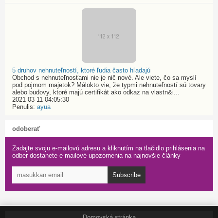
5 druhov nehnuteľností, ktoré ľudia často hľadajú
Obchod s nehnuteľnosťami nie je nič nové. Ale viete, čo sa myslí
pod pojmom majetok? Málokto vie, že typmi nehnuteľností sú tovary
alebo budovy, ktoré majú certifikát ako odkaz na vlastn&i...
2021-03-11 04:05:30
Penulis:
ayua
odoberať
Zadajte svoju e-mailovú adresu a kliknutím na tlačidlo prihlásenia na
odber dostanete e-mailové upozornenia na najnovšie články
Subscribe
Domovská stránka