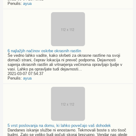
Penulis:
ayua
6 najlažjih načinov oskrbe okrasnih rastlin
Še vedno lahko vadite, kako skrbeti za okrasne rastline na svoji
domači strani, čeprav lokacija ni preveč podporna. Dejavnosti
sajenja okrasnih rastlin ali vrtnarjenja večinoma opravljajo ljudje v
vasi. Lahko pa opravljate tudi dejavnosti...
2021-03-07 07:54:37
Penulis:
ayua
5 vrst poslovanja na domu, ki lahko povečajo vaš dohodek
Dandanes iskanje službe ni enostavno. Tekmovali boste s sto tisoč
ljudmi. Zato se veliko ljudi počuti skoraj brezupno. Vendar nas glede