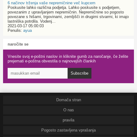
6 načinov trženja vaše nepremičnine več kupcem
Poskusite lahko različna podjetja. Lahko poskusite s podjetjem,
povezanim z upravljanjem nepremičnin. Nepremičnine so pogosto
povezane s hišami, trgovinami, zemljišči in drugimi stvarmi, ki imajo
lastniška potrdila. Vodenj...
2021-03-17 05:00:03
Penulis:
ayua
naročite se
Vnesite svoj e-poštni naslov in kliknite gumb za naročanje, če želite
prejemati e-poštna obvestila o najnovejših člankih
Subscribe
Domača stran
O nas
pravila
Pogosto zastavljena vprašanja