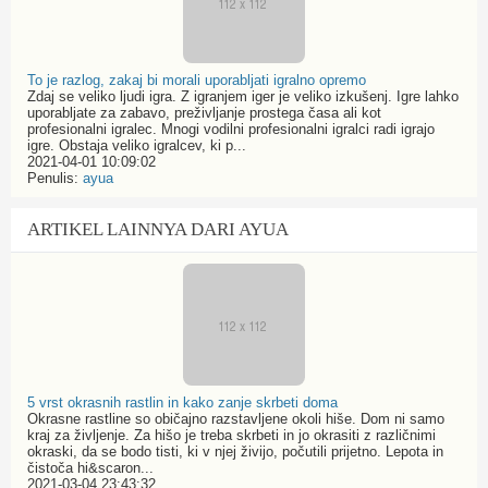
To je razlog, zakaj bi morali uporabljati igralno opremo
Zdaj se veliko ljudi igra. Z igranjem iger je veliko izkušenj. Igre lahko
uporabljate za zabavo, preživljanje prostega časa ali kot
profesionalni igralec. Mnogi vodilni profesionalni igralci radi igrajo
igre. Obstaja veliko igralcev, ki p...
2021-04-01 10:09:02
Penulis:
ayua
ARTIKEL LAINNYA DARI AYUA
5 vrst okrasnih rastlin in kako zanje skrbeti doma
Okrasne rastline so običajno razstavljene okoli hiše. Dom ni samo
kraj za življenje. Za hišo je treba skrbeti in jo okrasiti z različnimi
okraski, da se bodo tisti, ki v njej živijo, počutili prijetno. Lepota in
čistoča hi&scaron...
2021-03-04 23:43:32