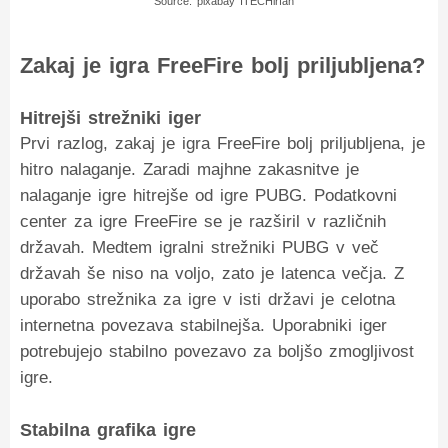
Source: pixabay ITECHirfan
Zakaj je igra FreeFire bolj priljubljena?
Hitrejši strežniki iger
Prvi razlog, zakaj je igra FreeFire bolj priljubljena, je
hitro nalaganje. Zaradi majhne zakasnitve je
nalaganje igre hitrejše od igre PUBG. Podatkovni
center za igre FreeFire se je razširil v različnih
državah. Medtem igralni strežniki PUBG v več
državah še niso na voljo, zato je latenca večja. Z
uporabo strežnika za igre v isti državi je celotna
internetna povezava stabilnejša. Uporabniki iger
potrebujejo stabilno povezavo za boljšo zmogljivost
igre.
Stabilna grafika igre