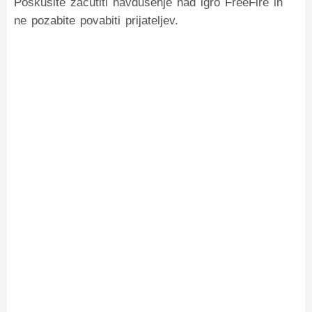
Poskusite začutiti navdušenje nad igro FreeFire in
ne pozabite povabiti prijateljev.