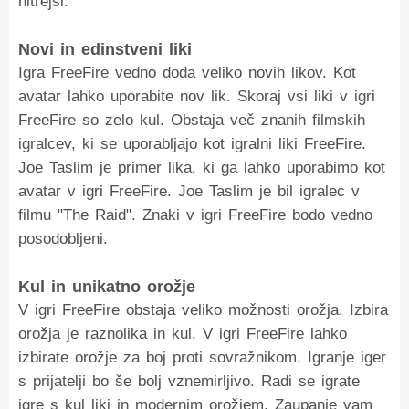
hitrejši.
Novi in edinstveni liki
Igra FreeFire vedno doda veliko novih likov. Kot
avatar lahko uporabite nov lik. Skoraj vsi liki v igri
FreeFire so zelo kul. Obstaja več znanih filmskih
igralcev, ki se uporabljajo kot igralni liki FreeFire.
Joe Taslim je primer lika, ki ga lahko uporabimo kot
avatar v igri FreeFire. Joe Taslim je bil igralec v
filmu "The Raid". Znaki v igri FreeFire bodo vedno
posodobljeni.
Kul in unikatno orožje
V igri FreeFire obstaja veliko možnosti orožja. Izbira
orožja je raznolika in kul. V igri FreeFire lahko
izbirate orožje za boj proti sovražnikom. Igranje iger
s prijatelji bo še bolj vznemirljivo. Radi se igrate
igre s kul liki in modernim orožjem. Zaupanje vam