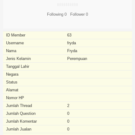
Following
0
Follower
0
ID Member
63
Username
fryda
Nama
Fryda
Jenis Kelamin
Perempuan
Tanggal Lahir
Negara
Status
Alamat
Nomor HP
Jumlah Thread
2
Jumlah Question
0
Jumlah Komentar
0
Jumlah Jualan
0