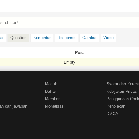
st officer7
ad
Question
Komentar
Response
Gambar
Video
Post
Empty
Masuk
Syarat dan Keten
Daftar
Kebijakan Privasi
Member
Penggunaan Cook
an dan jawaban
Monetisasi
Penolakan
DMCA