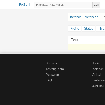
PASUH
Cari
Beranda
›
Member 7
›
Po
Profile
Status
Thre
Type
Beranda
Topik
Tentang Kami
Kategori
Peraturan
Artikel
FAQ
Pertanya
Jual Beli