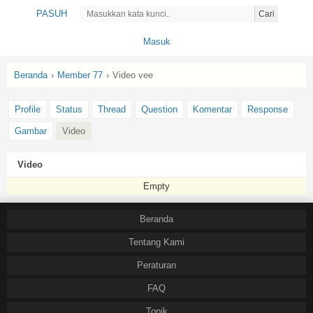
PASUH
Cari
Masuk
Beranda
›
Member 77
›
Video vee
Profile
Status
Thread
Question
Komentar
Response
Gambar
Video
Video
Empty
Beranda
Tentang Kami
Peraturan
FAQ
Topik