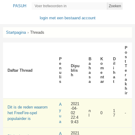
PASUH
Zoeken
login met een bestaand account
Startpagina
›
Threads
P
o
s
P
B
K
D
t
e
a
o
il
Dipu
T
n
h
m
i
Daftar Thread
blis
e
u
a
e
h
h
r
li
s
nt
a
a
s
a
ar
t
k
h
ir
2021
A
Dit is de reden waarom
-04-
y
n
1
het FreeFire-spel
02
0
-
l
7
u
22:4
populairder is
a
9:43
2021
A