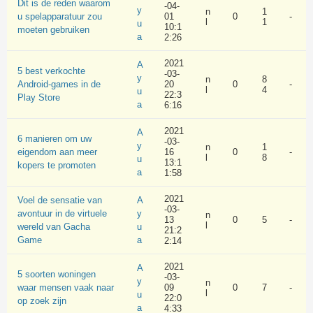
Dit is de reden waarom
-04-
y
n
1
u spelapparatuur zou
01
0
-
l
1
u
10:1
moeten gebruiken
a
2:26
2021
A
5 best verkochte
-03-
y
n
8
Android-games in de
20
0
-
l
4
u
22:3
Play Store
a
6:16
2021
A
6 manieren om uw
-03-
y
n
1
eigendom aan meer
16
0
-
l
8
u
13:1
kopers te promoten
a
1:58
2021
Voel de sensatie van
A
-03-
avontuur in de virtuele
y
n
13
0
5
-
l
wereld van Gacha
u
21:2
Game
a
2:14
2021
A
5 soorten woningen
-03-
y
n
waar mensen vaak naar
09
0
7
-
l
u
22:0
op zoek zijn
a
4:33