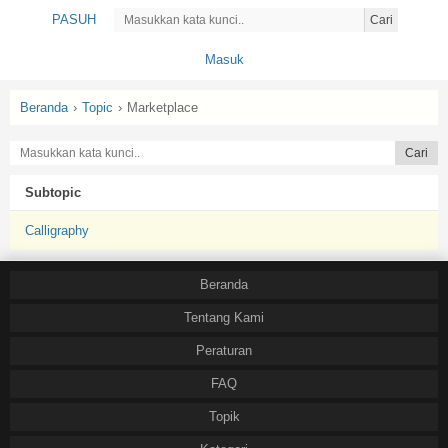
PASUH
Cari
Masuk
Beranda
›
Topic
›
Marketplace
Subtopic
Calligraphy
Beranda
Tentang Kami
Peraturan
FAQ
Topik