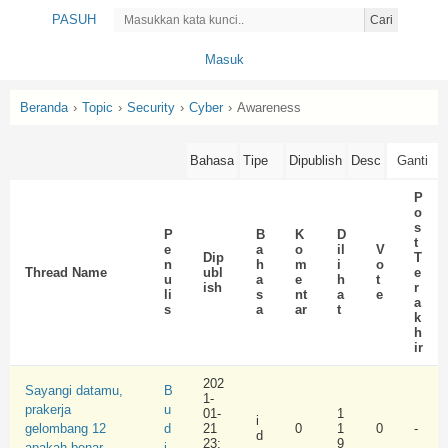
PASUH
Cari
Masuk
Beranda
›
Topic
›
Security
›
Cyber
›
Awareness
P
o
s
P
B
K
D
t
e
a
o
il
V
Dip
T
n
h
m
i
o
Thread Name
ubl
e
u
a
e
h
t
ish
r
li
s
nt
a
e
a
s
a
ar
t
k
h
ir
202
Sayangi datamu,
B
1-
prakerja
u
01-
1
i
gelombang 12
d
21
0
1
0
-
d
23:
9
apakah benar
i