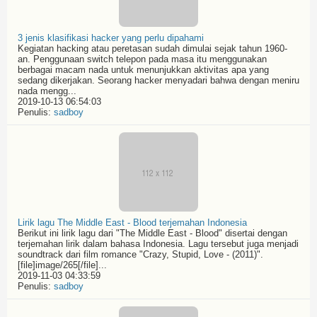
3 jenis klasifikasi hacker yang perlu dipahami
Kegiatan hacking atau peretasan sudah dimulai sejak tahun 1960-
an. Penggunaan switch telepon pada masa itu menggunakan
berbagai macam nada untuk menunjukkan aktivitas apa yang
sedang dikerjakan. Seorang hacker menyadari bahwa dengan meniru
nada mengg...
2019-10-13 06:54:03
Penulis:
sadboy
Lirik lagu The Middle East - Blood terjemahan Indonesia
Berikut ini lirik lagu dari "The Middle East - Blood" disertai dengan
terjemahan lirik dalam bahasa Indonesia. Lagu tersebut juga menjadi
soundtrack dari film romance "Crazy, Stupid, Love - (2011)".
[file]image/265[/file]...
2019-11-03 04:33:59
Penulis:
sadboy