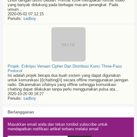
Linux dengan distro Debian. Format x264 merupakan format video
yang banyak didukung pada berbagai macam perangkat. Pada
umum...
2020-05-02 07:12:15
Penulis:
sadboy
Projek: Enkripsi Vernam Cipher Dan Distribusi Kunci Three-Pass
Protocol
Ini adalah projek berupa dua buah sistem yang dapat digunakan
untuk komunikasi [i]chatting[/i] secara offline menggunakan jaringan
radio. Dikarenakan sifatnya yang offline sehingga komunikasi
chatting dapat dilakukan tanpa perlu menggunakan pulsa ata...
2020-10-20 00:18:27
Penulis:
sadboy
Berlangganan
Masukkan email anda dan tekan tombol subscribe untuk
mendapatkan notifikasi artikel terbaru melalui email