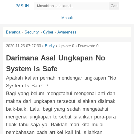
PASUH
Cari
Masuk
Beranda
›
Security
›
Cyber
›
Awareness
2020-11-26 07:27:33
•
Budiy
• Upvote
0
• Downvote
0
Darimana Asal Ungkapan No
System Is Safe
Apakah kalian pernah mendengar ungkapan "No
System Is Safe" ?
Bagi yang belum mengetahui mengenai arti dan
makna dari ungkapan tersebut silahkan disimak
baik-baik. Lalu, bagi yang sudah mengetahui
mengenai ungkapan tersebut silahkan pura-pura
tidak tahu saja ya. Baiklah mari kita mulai
pembahasan pada artikel kali ini, silahkan