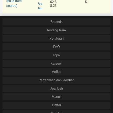
(build from
02:3
K
Ga
source)
8:23
lau
Beranda
Tentang Kami
Peraturan
FAQ
Topik
Kategori
Artikel
Pertanyaan dan jawaban
Jual Beli
Masuk
Daftar