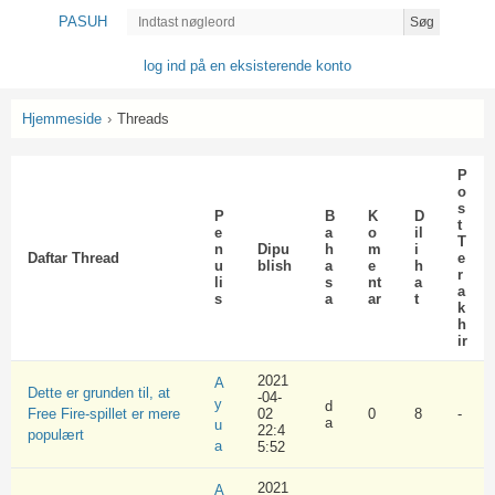
PASUH
Søg
log ind på en eksisterende konto
Hjemmeside
›
Threads
P
o
s
P
B
K
D
t
e
a
o
il
T
n
Dipu
h
m
i
Daftar Thread
e
u
blish
a
e
h
r
li
s
nt
a
a
s
a
ar
t
k
h
ir
2021
A
Dette er grunden til, at
-04-
y
d
Free Fire-spillet er mere
02
0
8
-
a
u
22:4
populært
a
5:52
2021
A