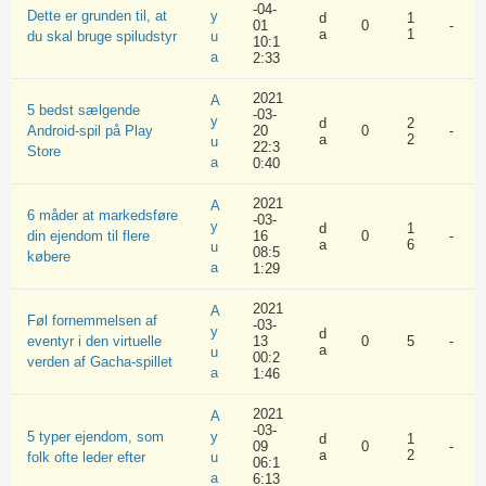
-04-
Dette er grunden til, at
y
d
1
01
0
-
a
1
du skal bruge spiludstyr
u
10:1
a
2:33
2021
A
5 bedst sælgende
-03-
y
d
2
Android-spil på Play
20
0
-
a
2
u
22:3
Store
a
0:40
2021
A
6 måder at markedsføre
-03-
y
d
1
din ejendom til flere
16
0
-
a
6
u
08:5
købere
a
1:29
2021
A
Føl fornemmelsen af
-03-
y
d
eventyr i den virtuelle
13
0
5
-
a
u
00:2
verden af Gacha-spillet
a
1:46
2021
A
-03-
5 typer ejendom, som
y
d
1
09
0
-
a
2
folk ofte leder efter
u
06:1
a
6:13