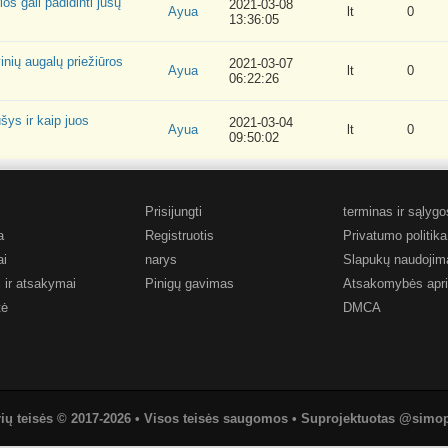
os gali padidinti jūsų
2021-03-08
Ayua
lt
0
13:36:05
inių augalų priežiūros
2021-03-07
Ayua
lt
0
06:22:26
šys ir kaip juos
2021-03-04
Ayua
lt
0
09:50:02
Prisijungti
terminas ir sąlygo
a
Registruotis
Privatumo politika
ai
narys
Slapukų naudojim
 ir atsakymai
Pinigų gavimas
Atsakomybės apri
tė
DMCA
ių teisės © 2017-2026 • Visos teisės saugomos • Suprojektuotas @sim