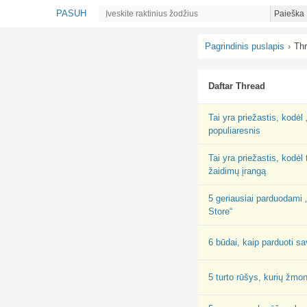
PASUH
Paieška
Pagrindinis puslapis
›
Th
Daftar Thread
Tai yra priežastis, kodėl
populiaresnis
Tai yra priežastis, kodėl
žaidimų įrangą
5 geriausiai parduodami 
Store“
6 būdai, kaip parduoti sa
5 turto rūšys, kurių žmo