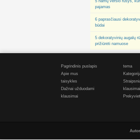
5 namų verslo rūšys, kuri
pajamas
6 paprasčiausi dekoratyv
būdai
5 dekoratyvinių augalų rū
prižiūrėti namuose
Pagrindinis puslapis
tema
Apie mus
Kategorij
taisykles
Straipsni
Dažnai užduodami
klausimai
klausimai
Prekyvie
Autor