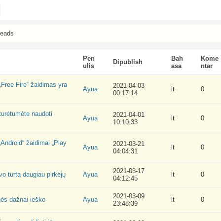
reads
Pen
Bah
Kome
Dipublish
ulis
asa
ntar
 „Free Fire“ žaidimas yra
2021-04-03
Ayua
lt
0
00:17:14
 turėtumėte naudoti
2021-04-01
Ayua
lt
0
10:10:33
„Android“ žaidimai „Play
2021-03-21
Ayua
lt
0
04:04:31
2021-03-17
vo turtą daugiau pirkėjų
Ayua
lt
0
04:12:45
2021-03-09
nės dažnai ieško
Ayua
lt
0
23:48:39