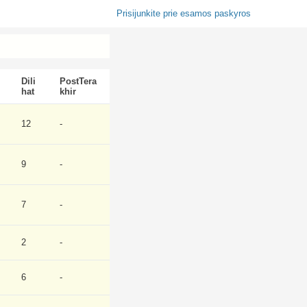
Prisijunkite prie esamos paskyros
Dili
PostTera
hat
khir
12
-
9
-
7
-
2
-
6
-