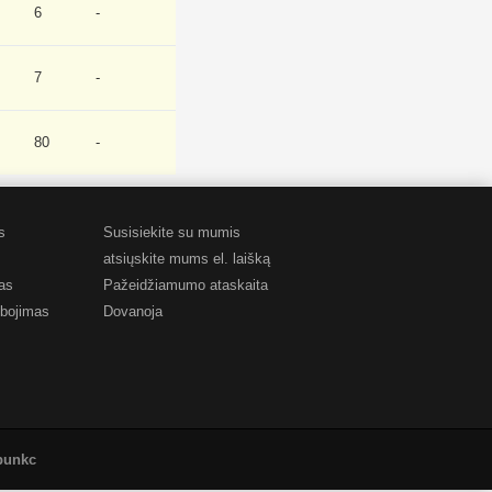
6
-
7
-
80
-
s
Susisiekite su mumis
atsiųskite mums el. laišką
as
Pažeidžiamumo ataskaita
bojimas
Dovanoja
opunkc