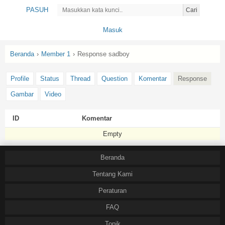
PASUH
Cari
Masuk
Beranda
›
Member 1
›
Response sadboy
Profile
Status
Thread
Question
Komentar
Response
Gambar
Video
ID
Komentar
Empty
Beranda
Tentang Kami
Peraturan
FAQ
Topik