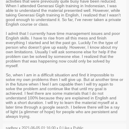
activities that were previously quite busy have been reduced.
When I attended Generasi Gigih training in Indonesian, I was
able to understand the material presented well. However, while
taking Generasi Gigih training in English, I realized that I wasn't
good enough to understand it. So far, I've never taken a private
English course or class.
I admit that I currently have time management issues and poor
English skills. I have to rise from all this mess and finish
everything I started and let the past go. Luckily I'm the type of
person who doesn't give up easily. However, I know about my
own limitations. Usually I will ask someone else for help if the
problem can be solved by someone else. I realized that the
problem that was happening now could only be solved by
myself.
So, when I am in a difficult situation and find it impossible to
solve my own problems then I will give up. But at another time or
in the future when I feel I am capable then I will try again to
solve the problem and continue like that until my goal is
achieved. I feel there are some materials that I do not
understand 100% because they are explained in English and
with a short duration. I will try to learn the material myself at a
later time through a google search. I believe there will be a ray
of light (a glimmer of hope) for people who are persistent and
always trying.
sadboy • 2021-06-05 01:16:00 •
0
Like
• Public