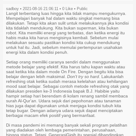
sadboy • 2021-08-16 21:06:11 •
0
Like
• Public
Langit terbentang luas hingga kita tidak mampu mengukurnya.
Mempelajari banyak hal dalam waktu singkat memang bisa
dilakukan. Tetapi kita akan sulit untuk melakukannya jika kondisi
kita tidaklah mendukung. Kita bukan superman, kita bukan
robot. Kita memiliki energi yang terbatas, dan ketika energi itu
habis maka kita harus mengisinya kembali. Sebelum mulai
melakukan sesuatu pastikan kondisi kita cukup mendukung
untuk hal itu. Jadi, sebelum memulai pertempuran usahakan
energi kita dalam kondisi penuh.
Setiap orang memiliki caranya sendiri dalam menggunakan
metode belajar yang efektif. Kita harus tahu kapan waktu atau
saat ketika kita dalam mode On Fire. Dengan begitu kita bisa
belajar dengan lebih maksimal.
Don't try so hard
. Lakukanlah
refreshing otak ketika sudah merasa kelelahan atau kehilangan
mood saat belajar. Sebagai contoh metode refreshing otak yang
dilakukan presiden ke-3 Indonesia bapak B.J. Habibie yaitu
hampir setiap hari berendam di kolam renang sambil membaca
surah Al-Qur'an. Udara sejuk dari pepohonan atau tanaman
hias juga dapat digunakan untuk menjaga kondisi tubuh kita
tetap bugar. Dengan adanya udara sejuk dapat menciptakan
berbagai macam efek positif yang bermanfaat.
Di masa pandemi ini memang banyak sekali program pelatihan
yang diadakan oleh lembaga pemerintahan, perusahaan,
hingga statup. Tetapi, GenerasiGigih itu spesial dibandingkan