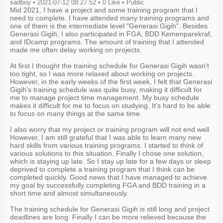
sadboy • 2021-07-12 08:27:52 •
0
Like
• Public
Mid 2021, I have a project and some training program that I
need to complete. I have attended many training programs and
one of them is the intermediate level "Generasi Gigih". Besides
Generasi Gigih, I also participated in FGA, BDD Kemenparekraf,
and IDcamp programs. The amount of training that I attended
made me often delay working on projects.
At first I thought the training schedule for Generasi Gigih wasn't
too tight, so I was more relaxed about working on projects.
However, in the early weeks of the first week, I felt that Generasi
Gigih's training schedule was quite busy, making it difficult for
me to manage project time management. My busy schedule
makes it difficult for me to focus on studying. It's hard to be able
to focus on many things at the same time.
I also worry that my project or training program will not end well.
However, I am still grateful that I was able to learn many new
hard skills from various training programs. I started to think of
various solutions to this situation. Finally I chose one solution,
which is staying up late. So I stay up late for a few days or sleep
deprived to complete a training program that I think can be
completed quickly. Good news that I have managed to achieve
my goal by successfully completing FGA and BDD training in a
short time and almost simultaneously.
The training schedule for Generasi Gigih is still long and project
deadlines are long. Finally I can be more relieved because the