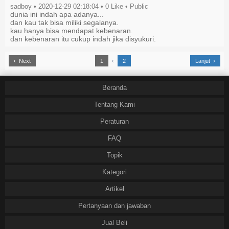
sadboy • 2020-12-29 02:18:04 •
0
Like
• Public
dunia ini indah apa adanya...
dan kau tak bisa miliki segalanya.
kau hanya bisa mendapat kebenaran.
dan kebenaran itu cukup indah jika disyukuri.
‹ Next
1
‹
2
Lanjut ›
Beranda
Tentang Kami
Peraturan
FAQ
Topik
Kategori
Artikel
Pertanyaan dan jawaban
Jual Beli