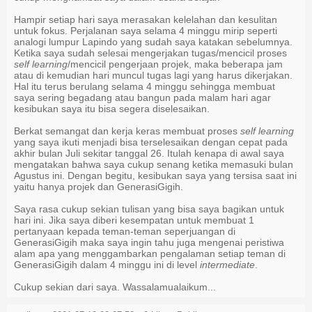
Hampir setiap hari saya merasakan kelelahan dan kesulitan
untuk fokus. Perjalanan saya selama 4 minggu mirip seperti
analogi lumpur Lapindo yang sudah saya katakan sebelumnya.
Ketika saya sudah selesai mengerjakan tugas/mencicil proses
self learning
/mencicil pengerjaan projek, maka beberapa jam
atau di kemudian hari muncul tugas lagi yang harus dikerjakan.
Hal itu terus berulang selama 4 minggu sehingga membuat
saya sering begadang atau bangun pada malam hari agar
kesibukan saya itu bisa segera diselesaikan.
Berkat semangat dan kerja keras membuat proses
self learning
yang saya ikuti menjadi bisa terselesaikan dengan cepat pada
akhir bulan Juli sekitar tanggal 26. Itulah kenapa di awal saya
mengatakan bahwa saya cukup senang ketika memasuki bulan
Agustus ini. Dengan begitu, kesibukan saya yang tersisa saat ini
yaitu hanya projek dan GenerasiGigih.
Saya rasa cukup sekian tulisan yang bisa saya bagikan untuk
hari ini. Jika saya diberi kesempatan untuk membuat 1
pertanyaan kepada teman-teman seperjuangan di
GenerasiGigih maka saya ingin tahu juga mengenai peristiwa
alam apa yang menggambarkan pengalaman setiap teman di
GenerasiGigih dalam 4 minggu ini di level
intermediate
.
Cukup sekian dari saya. Wassalamualaikum...