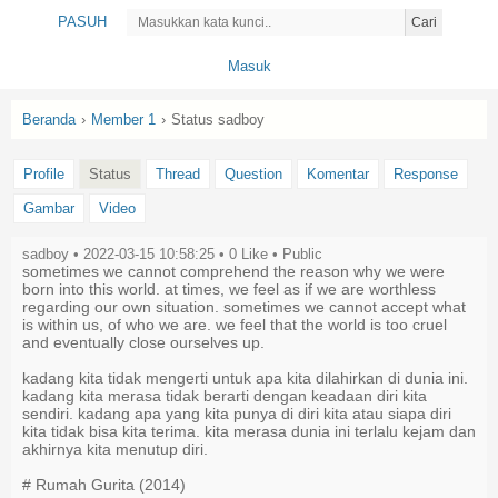
PASUH
Cari
Masuk
Beranda
›
Member 1
›
Status sadboy
Profile
Status
Thread
Question
Komentar
Response
Gambar
Video
sadboy • 2022-03-15 10:58:25 •
0
Like
• Public
sometimes we cannot comprehend the reason why we were
born into this world. at times, we feel as if we are worthless
regarding our own situation. sometimes we cannot accept what
is within us, of who we are. we feel that the world is too cruel
and eventually close ourselves up.
kadang kita tidak mengerti untuk apa kita dilahirkan di dunia ini.
kadang kita merasa tidak berarti dengan keadaan diri kita
sendiri. kadang apa yang kita punya di diri kita atau siapa diri
kita tidak bisa kita terima. kita merasa dunia ini terlalu kejam dan
akhirnya kita menutup diri.
# Rumah Gurita (2014)