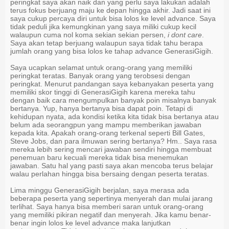
peringkat saya akan naik dan yang perlu saya lakukan adalah
terus fokus berjuang maju ke depan hingga akhir. Jadi saat ini
saya cukup percaya diri untuk bisa lolos ke level advance. Saya
tidak peduli jika kemungkinan yang saya miliki cukup kecil
walaupun cuma nol koma sekian sekian persen,
i dont care
.
Saya akan tetap berjuang walaupun saya tidak tahu berapa
jumlah orang yang bisa lolos ke tahap advance GenerasiGigih.
Saya ucapkan selamat untuk orang-orang yang memiliki
peringkat teratas. Banyak orang yang terobsesi dengan
peringkat. Menurut pandangan saya kebanyakan peserta yang
memiliki skor tinggi di GenerasiGigih karena mereka tahu
dengan baik cara mengumpulkan banyak poin misalnya banyak
bertanya. Yup, hanya bertanya bisa dapat poin. Tetapi di
kehidupan nyata, ada kondisi ketika kita tidak bisa bertanya atau
belum ada seorangpun yang mampu memberikan jawaban
kepada kita. Apakah orang-orang terkenal seperti Bill Gates,
Steve Jobs, dan para ilmuwan sering bertanya? Hm.. Saya rasa
mereka lebih sering mencari jawaban sendiri hingga membuat
penemuan baru kecuali mereka tidak bisa menemukan
jawaban. Satu hal yang pasti saya akan mencoba terus belajar
walau perlahan hingga bisa bersaing dengan peserta teratas.
Lima minggu GenerasiGigih berjalan, saya merasa ada
beberapa peserta yang sepertinya menyerah dan mulai jarang
terlihat. Saya hanya bisa memberi saran untuk orang-orang
yang memiliki pikiran negatif dan menyerah. Jika kamu benar-
benar ingin lolos ke level advance maka lanjutkan