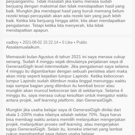
perjuanganmu. Tidak masalah jika kamu merasa sudah
berjuang dengan maksimal dan tidak mendapatkan hasil yang
baik. Mungkin jika mendapat hasil yang buruk memang belum
rezeki tetapi percayalah akan ada rezeki lain yang jauh lebih
baik. Ketika kita berjuang hingga akhir, kita akan mendapatkan
pengalaman. Tetapi ketika kita menyerah, kita tidak
mendapatkan apapun.
sadboy • 2021-08-02 15:22:14 •
0
Like
• Public
Assalamualaikum..
Memasuki bulan Agustus di tahun 2021 ini saya merasa cukup
senang. Sudah 4 minggu sejak dimulainya perjalanan saya di
GenerasiGigih level
intermediate
. Jika pengalaman saya selama
4 minggu itu digambarkan dengan sebuah peristiwa alam maka
akan mirip seperti kejadian lumpur Lapindo. Ketika kebocoran
lumpur Lapindo sudah ditimbun maka tinggal menunggu waktu
saja sampai bagian yang ditimbun itu kembali bocor atau
mungkin akan muncul kebocoran lain di sekitarnya. Selama 4
minggu itu, saya merasa cukup kesulitan untuk mengatur waktu
antara projek,
self learning platform
, dan GenerasiGigih.
Mungkin jika usaha belajar saya di GenerasiGigih dinilai dari
skala 1-100% maka nilainya adalah sekitar 70%. Saya harus
bisa membagi waktu antara memilih melanjutkan mengerjakan
projek, melanjutkan proses
self learning
, atau mengerjakan
tugas GenerasiGigih. Selain itu, koneksi internet yang lambat
cukup menghambat saya dalam usaha belajar.