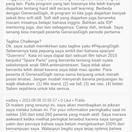
yang lain. Pada program yang lain biasanya kita lebih banyak
diajarkan tentang hard skill secara self learning. Berbeda
dengan GenerasiGigih, di program ini kita juga diajarkan banyak
sekali ilmu soft skill. Soft skill yang diajarkan juga beraneka
macam misalnya belajar bahasa inggris. Bahkan ada IDP
mentoring juga, dan lain sebagainya. Cakep dah, terbaik. Saya
senang bisa menjadi peserta GenerasiGigih periode pertama.
Tagline Challenge?
Ok, saya sudah memikirkan satu tagline yaitu #PejuangGigih.
Sebenarnya kata pejuang saya ambil dari bahasa spanyol
"Guerrero". Kata ini saya dapat dari sebuah film tahun 2015
berjudul "Spare Parts" yang bercerita tentang kisah nyata
sekelompok anak SMA antimainstream. Saya tidak akan
bercerita lebih detail karena saya tidak mau spoiler. Para
peserta di GenerasiGigih sama-sama berjuang untuk meraih
posisi teratas. Jangan mudah menyerah karena perjuangan itu
wajib dilakukan. (1) We stand, (2) we fall, (3) we rise, (4) better.
Salam sejahtera untuk kita semua.
sadboy • 2021-08-09 15:55:57 •
0
Like
• Public
Di malam yang sesunyi ini, saya akan membagikan isi pikiran
saya melalui tulisan ini.
For your information
peringkatku saat ini
sekitar 150 dari total 260 peserta yang masih aktif. Saya merasa
awkward ketika melihat peringkat tersebut karena saya sangat
yakin dan percaya bahwa saya belum mengeluarkan 100% dari
kemampuan saya. Walaupun begitu saya tetap optimis bahwa