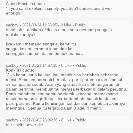
Albert Einstein quote:
"If you can't explain it simply, you don't understand it well
enough."
sadboy • 2021-03-24 11:33:05 •
0
Like
• Public
entahlah,.. apakah efek ain atau kamu memang sengaja
melakukannya?
jika kamu memang sengaja, kamu itu...
sangat kejam, teramat jahat dan keji
seonggok sampah dalam bentuk manusia
sadboy • 2021-01-21 14:57:15 •
0
Like
• Public
Kon-Tiki quote:
"Jika kamu jatuh ke laut, kau masih bisa bertahan beberapa
menit. Sebelum berhenti bernafas, paru-parumu akan dipenuhi
air sampai tersedak. Asam yang dihasilkan oleh air garam di
dalam perutmu membuatmu merasa terbakar di dalam perutmu.
Panik membuat jantungmu berdetak kencang, memaksamu
untuk bernafas lagi. Tetapi, air bertambah masuk ke dalam
paru-parumu. Kamu kehilangan kendali dan kemudian akhirnya
meninggal. Semua itu terjadi dalam 3 atau 4 menit."
sadboy • 2021-01-02 23:36:38 •
0
Like
• Public
our spirits never die