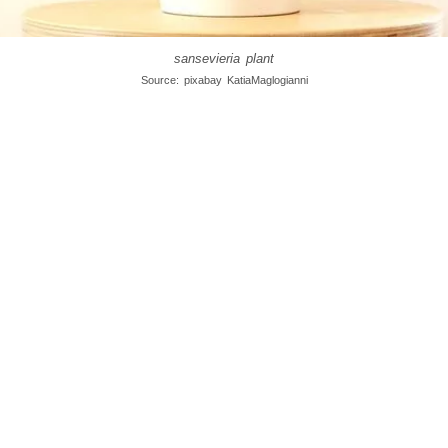
sansevieria plant
Source: pixabay KatiaMaglogianni