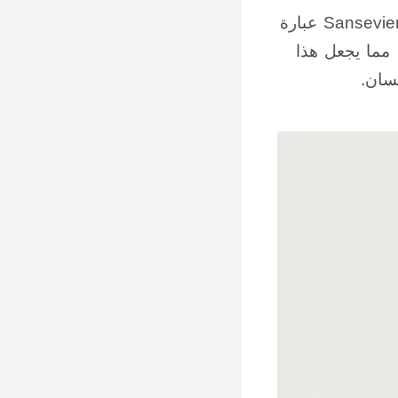
Sansevieria هو نبات يتم الاعتناء به في أغلب الأحيان. ليس بدون سبب ، Sansevieria عبارة
 مما يجعل هذا