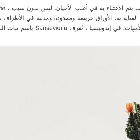
لعناية به. الأوراق عريضة وممدودة ومدببة في الأطراف ،
ندونيسيا ، تُعرف Sansevieria باسم نبات اللسان.