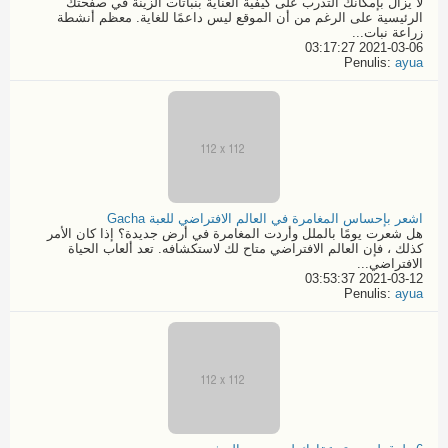
لا يزال بإمكانك التدرب على كيفية العناية بنباتات الزينة في صفحتك
الرئيسية على الرغم من أن الموقع ليس داعمًا للغاية. معظم أنشطة
زراعة نبات...
2021-03-06 03:17:27
Penulis:
ayua
اشعر بإحساس المغامرة في العالم الافتراضي للعبة Gacha
هل شعرت يومًا بالملل وأردت المغامرة في أرض جديدة؟ إذا كان الأمر
كذلك ، فإن العالم الافتراضي متاح لك لاستكشافه. تعد ألعاب الحياة
الافتراضي...
2021-03-12 03:53:37
Penulis:
ayua