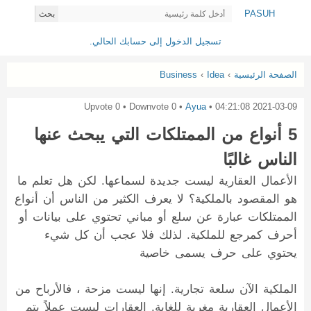
PASUH
بحث
تسجيل الدخول إلى حسابك الحالي.
الصفحة الرئيسية
›
Idea
›
Business
0
• Downvote
0
• Upvote
Ayua
•
2021-03-09 04:21:08
5 أنواع من الممتلكات التي يبحث عنها
الناس غالبًا
الأعمال العقارية ليست جديدة لسماعها. لكن هل تعلم ما
هو المقصود بالملكية؟ لا يعرف الكثير من الناس أن أنواع
الممتلكات عبارة عن سلع أو مباني تحتوي على بيانات أو
أحرف كمرجع للملكية. لذلك فلا عجب أن كل شيء
يحتوي على حرف يسمى خاصية
الملكية الآن سلعة تجارية. إنها ليست مزحة ، فالأرباح من
الأعمال العقارية مغرية للغاية. العقارات ليست عملاً يتم