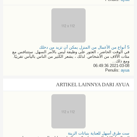
5 أنواع من الأعمال من المنزل يمكن أن تزيد من دخلك
في الوقت الحاضر ، العثور على وظيفة ليس بالأمر السهل. ستتنافس مع
مئات الآلاف من الأشخاص. لذلك ، يشعر الكثير من الناس باليأس تقريبًا.
ومع ذلك...
2021-03-08 06:49:36
Penulis:
ayua
ARTIKEL LAINNYA DARI AYUA
ست طرق أسهل للعناية بنباتات الزينة