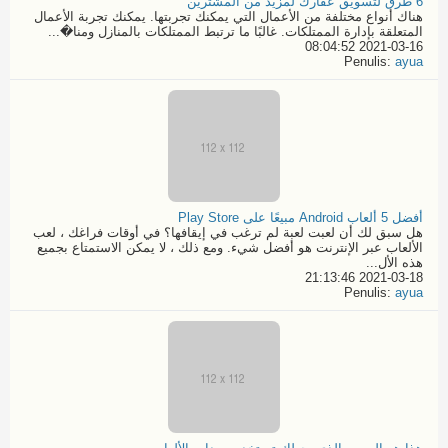
6 طرق لتسويق عقارك لمزيد من المشترين
هناك أنواع مختلفة من الأعمال التي يمكنك تجربتها. يمكنك تجربة الأعمال
المتعلقة بإدارة الممتلكات. غالبًا ما ترتبط الممتلكات بالمنازل ومنا�...
2021-03-16 08:04:52
Penulis:
ayua
أفضل 5 ألعاب Android مبيعًا على Play Store
هل سبق لك أن لعبت لعبة لم ترغب في إيقافها؟ في أوقات فراغك ، لعب
الألعاب عبر الإنترنت هو أفضل شيء. ومع ذلك ، لا يمكن الاستمتاع بجميع
هذه الأل...
2021-03-18 21:13:46
Penulis:
ayua