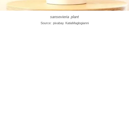
sansevieria plant
Source: pixabay KatiaMaglogianni