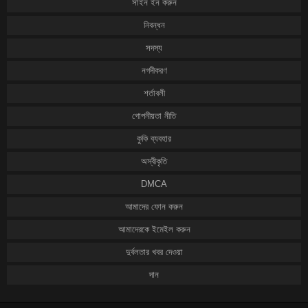
সাইন ইন করুন
নিবন্ধন
সদস্য
নগদীকরণ
শর্তাবলী
গোপনীয়তা নীতি
কুকি ব্যবহার
অস্বীকৃতি
DMCA
আমাদের ফোন করুন
আমাদেরকে ইমেইল করুন
দুর্বলতার খবর দেওয়া
দান