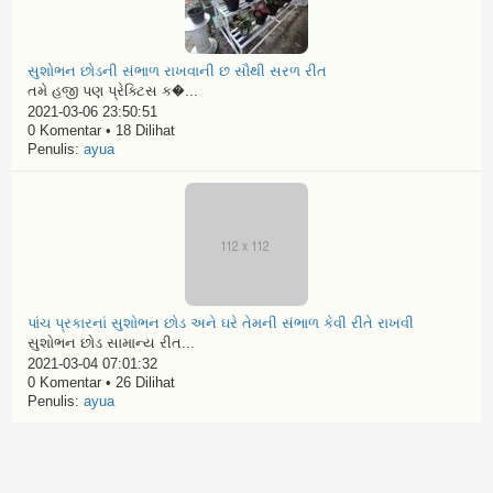
સુશોભન છોડની સંભાળ રાખવાની છ સૌથી સરળ રીત
તમે હજી પણ પ્રેક્ટિસ ક�...
2021-03-06 23:50:51
0 Komentar • 18 Dilihat
Penulis:
ayua
પાંચ પ્રકારનાં સુશોભન છોડ અને ઘરે તેમની સંભાળ કેવી રીતે રાખવી
સુશોભન છોડ સામાન્ય રીત...
2021-03-04 07:01:32
0 Komentar • 26 Dilihat
Penulis:
ayua