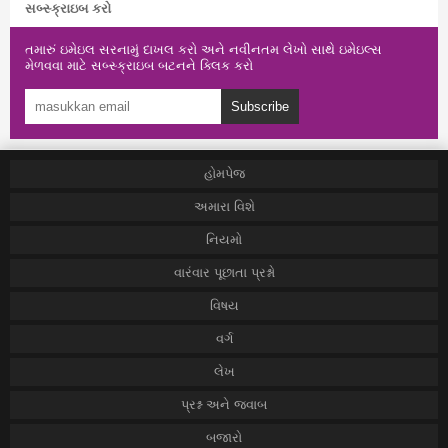
સબ્સ્ક્રાઇબ કરો
તમારું ઇમેઇલ સરનામું દાખલ કરો અને નવીનતમ લેખો સાથે ઇમેઇલ્સ
મેળવવા માટે સબ્સ્ક્રાઇબ બટનને ક્લિક કરો
Subscribe
હોમપેજ
અમારા વિશે
નિયમો
વારંવાર પૂછાતા પ્રશ્નો
વિષય
વર્ગ
લેખ
પ્રશ્ન અને જવાબ
બજારો