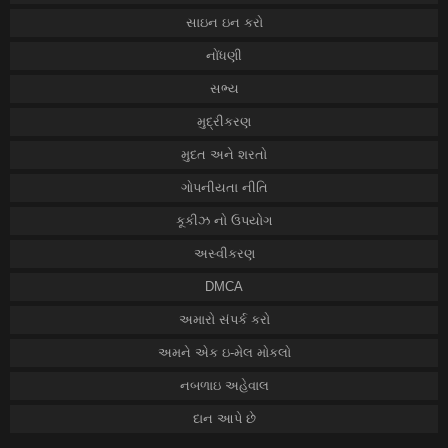
સાઇન ઇન કરો
નોંધણી
સભ્ય
મુદ્રીકરણ
મુદત અને શરતો
ગોપનીયતા નીતિ
કૂકીઝ નો ઉપયોગ
અસ્વીકરણ
DMCA
અમારો સંપર્ક કરો
અમને એક ઇ-મેલ મોકલો
નબળાઇ અહેવાલ
દાન આપે છે