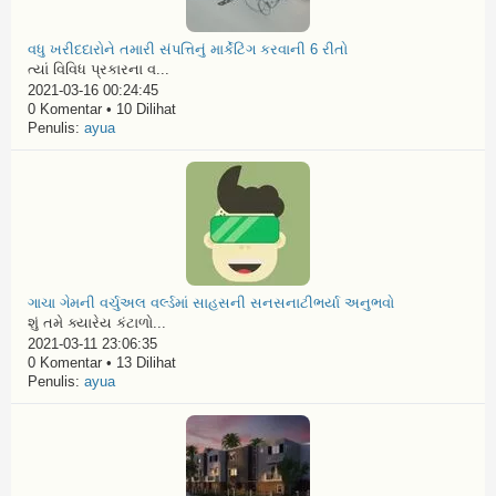
વધુ ખરીદદારોને તમારી સંપત્તિનું માર્કેટિંગ કરવાની 6 રીતો
ત્યાં વિવિધ પ્રકારના વ...
2021-03-16 00:24:45
0 Komentar • 10 Dilihat
Penulis:
ayua
ગાચા ગેમની વર્ચુઅલ વર્લ્ડમાં સાહસની સનસનાટીભર્યા અનુભવો
શું તમે ક્યારેય કંટાળો...
2021-03-11 23:06:35
0 Komentar • 13 Dilihat
Penulis:
ayua