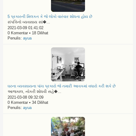
5 પ્રકારની મિલકત કે જે લોકો વારંવાર શોધતા હોય છે
સંપત્તિનો વ્યવસાય સાં�...
2021-03-09 01:41:02
0 Komentar • 18 Dilihat
Penulis:
ayua
ઘરના વ્યવસાયના પાંચ પ્રકારો જે તમારી આવકમાં વધારો કરી શકે છે
આજકાલ, નોકરી શોધવી સહે�...
2021-03-08 09:32:09
0 Komentar • 34 Dilihat
Penulis:
ayua