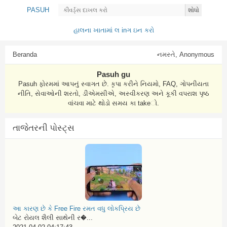
PASUH
શોધો
હાલના ખાતામાં લ inગ ઇન કરો
Beranda
નમસ્તે, Anonymous
Pasuh gu
Pasuh ફોરમમાં આપનું સ્વાગત છે. કૃપા કરીને નિયમો, FAQ, ગોપનીયતા
નીતિ, સેવાઓની શરતો, ડીએમસીએ, અસ્વીકરણ અને કૂકી વપરાશ પૃષ્ઠ
વાંચવા માટે થોડો સમય કા takeો.
તાજેતરની પોસ્ટ્સ
આ કારણ છે કે Free Fire રમત વધુ લોકપ્રિય છે
બેટ રોયલ શૈલી સાથેની ર�...