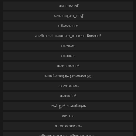
ഹോം‌പേജ്
ഞങ്ങളേക്കുറിച്ച്
നിയമങ്ങൾ
പതിവായി ചോദിക്കുന്ന ചോദ്യങ്ങൾ
വിഷയം
വിഭാഗം
ലേഖനങ്ങൾ
ചോദ്യങ്ങളും ഉത്തരങ്ങളും
ചന്തസ്ഥലം
ലോഗിൻ
രജിസ്റ്റർ ചെയ്യുക
അംഗം
ധനസമ്പാദനം
നിബന്ധനകളും വ്യവസ്ഥകളും