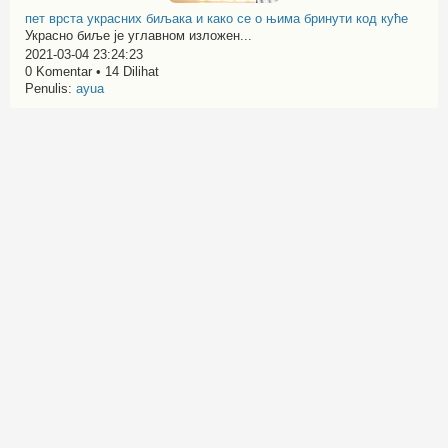
пет врста украсних биљака и како се о њима бринути код куће
Украсно биље је углавном изложен...
2021-03-04 23:24:23
0 Komentar • 14 Dilihat
Penulis:
ayua