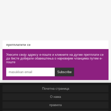
претплатити се
Унесите своју адресу е-поште и кликните на дугме претплати се
да бисте добијали обавештења о најновијим чланцима путем е-
поште
Subscribe
Почетна страница
О нама
правила