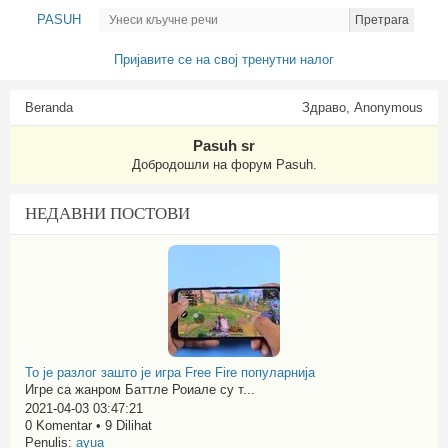
PASUH
Претрага
Пријавите се на свој тренутни налог
Beranda
Здраво, Anonymous
Pasuh sr
Добродошли на форум Pasuh.
НЕДАВНИ ПОСТОВИ
То је разлог зашто је игра Free Fire популарнија
Игре са жанром Баттле Роиале су т...
2021-04-03 03:47:21
0 Komentar • 9 Dilihat
Penulis:
ayua