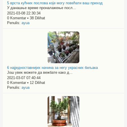
5 врста кућних послова које могу повећати ваш приход
У данашње време проналажење посл...
2021-03-08 22:30:34
0 Komentar • 38 Dilihat
Penulis:
ayua
6 најједноставнијих начина за негу украсних биљака
Још увек можете да вежбате како д...
2021-03-07 07:40:44
0 Komentar • 12 Dilihat
Penulis:
ayua