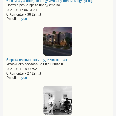
6 начина да продате своју имовину већем броју купаца
Постоје разне врсте предузећа ко...
2021-03-17 04:51:31
0 Komentar • 38 Dilihat
Penulis:
ayua
5 врста имовине коју људи често траже
Имовинско пословање није ништа н...
2021-03-11 04:00:52
0 Komentar • 27 Dilihat
Penulis:
ayua