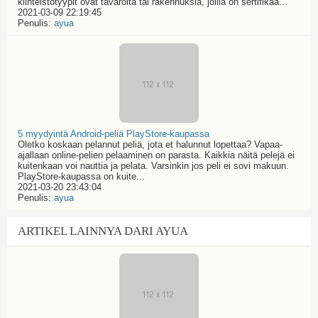
kiinteistötyypit ovat tavaroita tai rakennuksia, joilla on sertifikaa...
2021-03-09 22:19:45
Penulis:
ayua
5 myydyintä Android-peliä PlayStore-kaupassa
Oletko koskaan pelannut peliä, jota et halunnut lopettaa? Vapaa-
ajallaan online-pelien pelaaminen on parasta. Kaikkia näitä pelejä ei
kuitenkaan voi nauttia ja pelata. Varsinkin jos peli ei sovi makuun.
PlayStore-kaupassa on kuite...
2021-03-20 23:43:04
Penulis:
ayua
ARTIKEL LAINNYA DARI AYUA