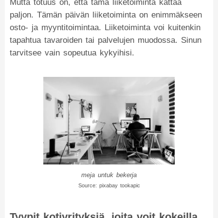
Mutta totuus on, että tämä liiketoiminta kattaa
paljon. Tämän päivän liiketoiminta on enimmäkseen
osto- ja myyntitoimintaa. Liiketoiminta voi kuitenkin
tapahtua tavaroiden tai palvelujen muodossa. Sinun
tarvitsee vain sopeutua kykyihisi.
meja untuk bekerja
Source: pixabay tookapic
Tyypit kotiyrityksiä, joita voit kokeilla