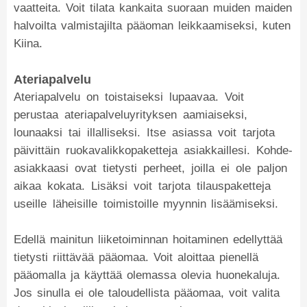
vaatteita. Voit tilata kankaita suoraan muiden maiden
halvoilta valmistajilta pääoman leikkaamiseksi, kuten
Kiina.
Ateriapalvelu
Ateriapalvelu on toistaiseksi lupaavaa. Voit
perustaa ateriapalveluyrityksen aamiaiseksi,
lounaaksi tai illalliseksi. Itse asiassa voit tarjota
päivittäin ruokavalikkopaketteja asiakkaillesi. Kohde-
asiakkaasi ovat tietysti perheet, joilla ei ole paljon
aikaa kokata. Lisäksi voit tarjota tilauspaketteja
useille läheisille toimistoille myynnin lisäämiseksi.
Edellä mainitun liiketoiminnan hoitaminen edellyttää
tietysti riittävää pääomaa. Voit aloittaa pienellä
pääomalla ja käyttää olemassa olevia huonekaluja.
Jos sinulla ei ole taloudellista pääomaa, voit valita