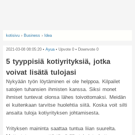
kotisivu
›
Business
›
Idea
2021-03-08 08:05:20
•
Ayua
• Upvote
0
• Downvote
0
5 tyyppisiä kotiyrityksiä, jotka
voivat lisätä tulojasi
Nykyään työn löytäminen ei ole helppoa. Kilpailet
satojen tuhansien ihmisten kanssa. Siksi monet
ihmiset tuntevat olonsa lähes toivottomaksi. Meidän
ei kuitenkaan tarvitse huolehtia siitä. Koska voit silti
ansaita tuloja kotiyrityksen johtamisesta.
Yrityksen maininta saattaa tuntua liian suurelta.