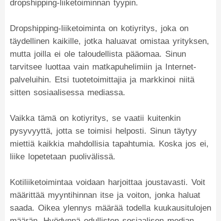
dropshipping-liiketoiminnan tyypin.
Dropshipping-liiketoiminta on kotiyritys, joka on
täydellinen kaikille, jotka haluavat omistaa yrityksen,
mutta joilla ei ole taloudellista pääomaa. Sinun
tarvitsee luottaa vain matkapuhelimiin ja Internet-
palveluihin. Etsi tuotetoimittajia ja markkinoi niitä
sitten sosiaalisessa mediassa.
Vaikka tämä on kotiyritys, se vaatii kuitenkin
pysyvyyttä, jotta se toimisi helposti. Sinun täytyy
miettiä kaikkia mahdollisia tapahtumia. Koska jos ei,
liike lopetetaan puolivälissä.
Kotiliiketoimintaa voidaan harjoittaa joustavasti. Voit
määrittää myyntihinnan itse ja voiton, jonka haluat
saada. Oikea ylennys määrää todella kuukausitulojen
määrän. Hyödynnä edullisten sosiaalisen median