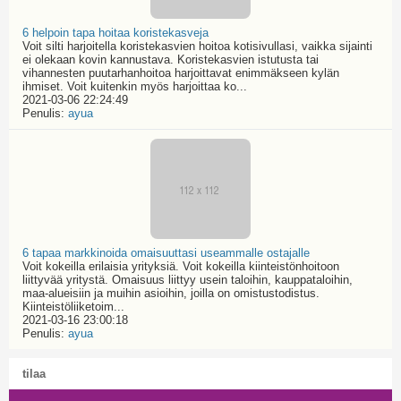
6 helpoin tapa hoitaa koristekasveja
Voit silti harjoitella koristekasvien hoitoa kotisivullasi, vaikka sijainti
ei olekaan kovin kannustava. Koristekasvien istutusta tai
vihannesten puutarhanhoitoa harjoittavat enimmäkseen kylän
ihmiset. Voit kuitenkin myös harjoittaa ko...
2021-03-06 22:24:49
Penulis:
ayua
6 tapaa markkinoida omaisuuttasi useammalle ostajalle
Voit kokeilla erilaisia yrityksiä. Voit kokeilla kiinteistönhoitoon
liittyvää yritystä. Omaisuus liittyy usein taloihin, kauppataloihin,
maa-alueisiin ja muihin asioihin, joilla on omistustodistus.
Kiinteistöliiketoim...
2021-03-16 23:00:18
Penulis:
ayua
tilaa