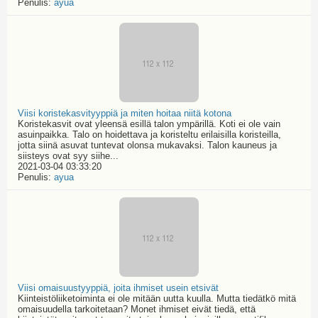
Penulis:
ayua
Viisi koristekasvityyppiä ja miten hoitaa niitä kotona
Koristekasvit ovat yleensä esillä talon ympärillä. Koti ei ole vain
asuinpaikka. Talo on hoidettava ja koristeltu erilaisilla koristeilla,
jotta siinä asuvat tuntevat olonsa mukavaksi. Talon kauneus ja
siisteys ovat syy siihe...
2021-03-04 03:33:20
Penulis:
ayua
Viisi omaisuustyyppiä, joita ihmiset usein etsivät
Kiinteistöliiketoiminta ei ole mitään uutta kuulla. Mutta tiedätkö mitä
omaisuudella tarkoitetaan? Monet ihmiset eivät tiedä, että