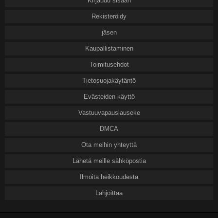
Kirjaudu sisään
Rekisteröidy
jäsen
Kaupallistaminen
Toimitusehdot
Tietosuojakäytäntö
Evästeiden käyttö
Vastuuvapauslauseke
DMCA
Ota meihin yhteyttä
Lähetä meille sähköpostia
Ilmoita heikkoudesta
Lahjoittaa