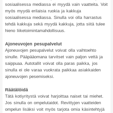
sosiaalisessa mediassa ei myydä vain vaatteita. Voit
myös myydä erilaisia ruokia ja kakkuja
sosiaalisessa mediassa. Sinulla voi olla harrastus
tehdä kakkuja sekä myydä kakkuja, jotta siitä tulee
hieno liiketoimintamahdollisuus.
Ajoneuvojen pesupalvelut
Ajoneuvojen pesupalvelut voivat olla vaihtoehto
sinulle. Pääpääomana tarvitset vain paljon vettä ja
saippuaa. Autotallit voivat olla paras paikka, jos
sinulla ei ole varaa vuokrata paikkaa asiakkaiden
ajoneuvojen pesemiseksi.
Räätälöidä
Tätä kotiyritystä voivat harjoittaa naiset tai miehet.
Jos sinulla on ompelutaidot. Revittyjen vaatteiden
ompelun lisäksi voit myös tarjota omia käsintehtyjä