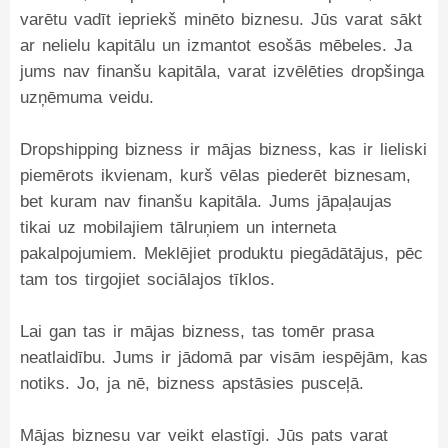
varētu vadīt iepriekš minēto biznesu. Jūs varat sākt
ar nelielu kapitālu un izmantot esošās mēbeles. Ja
jums nav finanšu kapitāla, varat izvēlēties dropšinga
uzņēmuma veidu.
Dropshipping bizness ir mājas bizness, kas ir lieliski
piemērots ikvienam, kurš vēlas piederēt biznesam,
bet kuram nav finanšu kapitāla. Jums jāpaļaujas
tikai uz mobilajiem tālruņiem un interneta
pakalpojumiem. Meklējiet produktu piegādātājus, pēc
tam tos tirgojiet sociālajos tīklos.
Lai gan tas ir mājas bizness, tas tomēr prasa
neatlaidību. Jums ir jādomā par visām iespējām, kas
notiks. Jo, ja nē, bizness apstāsies pusceļā.
Mājas biznesu var veikt elastīgi. Jūs pats varat