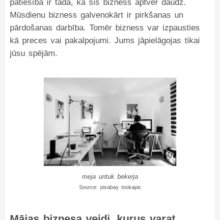
patiesība ir tāda, ka šis bizness aptver daudz.
Mūsdienu bizness galvenokārt ir pirkšanas un
pārdošanas darbība. Tomēr bizness var izpausties
kā preces vai pakalpojumi. Jums jāpielāgojas tikai
jūsu spējām.
meja untuk bekerja
Source: pixabay tookapic
Mājas biznesa veidi, kurus varat