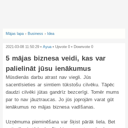
Mājas lapa
›
Business
›
Idea
2021-03-08 11:50:29
•
Ayua
• Upvote
0
• Downvote
0
5 mājas biznesa veidi, kas var
palielināt jūsu ienākumus
Mūsdienās darbu atrast nav viegli. Jūs
sacentīsieties ar simtiem tūkstošu cilvēku. Tāpēc
daudzi cilvēki jūtas gandrīz bezcerīgi. Tomēr mums
par to nav jāuztraucas. Jo jūs joprojām varat gūt
ienākumus no mājas biznesa vadīšanas.
Uzņēmuma pieminēšana var šķist pārāk liela. Bet