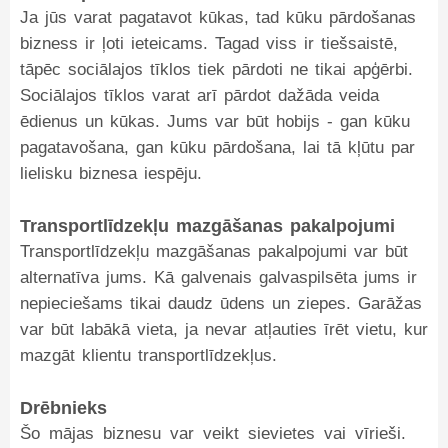
Ja jūs varat pagatavot kūkas, tad kūku pārdošanas
bizness ir ļoti ieteicams. Tagad viss ir tiešsaistē,
tāpēc sociālajos tīklos tiek pārdoti ne tikai apģērbi.
Sociālajos tīklos varat arī pārdot dažāda veida
ēdienus un kūkas. Jums var būt hobijs - gan kūku
pagatavošana, gan kūku pārdošana, lai tā kļūtu par
lielisku biznesa iespēju.
Transportlīdzekļu mazgāšanas pakalpojumi
Transportlīdzekļu mazgāšanas pakalpojumi var būt
alternatīva jums. Kā galvenais galvaspilsēta jums ir
nepieciešams tikai daudz ūdens un ziepes. Garāžas
var būt labākā vieta, ja nevar atļauties īrēt vietu, kur
mazgāt klientu transportlīdzekļus.
Drēbnieks
Šo mājas biznesu var veikt sievietes vai vīrieši.