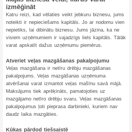
izmēģināt
Katru reizi, kad vēlaties veikt jebkuru biznesu, jums
noteikti ir nepieciešams kapitāls. Jo ar nodomu vien
nepietiks, lai dibinātu biznesu. Jums jāzina, ka ne
visiem uzņēmumiem ir vajadzīgs liels kapitāls. Tālāk
varat apskatīt dažus uzņēmumu piemērus.
Atveriet veļas mazgāšanas pakalpojumu
Veļas mazgāšana ir netīru drēbju mazgāšanas
pakalpojums. Veļas mazgāšanas uzņēmuma
atvēršanai varat izmantot veļas mašīnu savā mājā.
Maksājums tiek aprēķināts, pamatojoties uz
mazgājamo netīro drēbju svaru. Veļas mazgāšanas
pakalpojumus ļoti pieprasa darbinieki, kuriem nav
daudz laika mazgāties.
Kūkas pārdod tiešsaistē