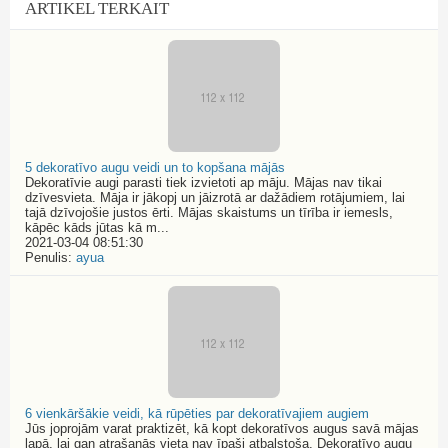
ARTIKEL TERKAIT
5 dekoratīvo augu veidi un to kopšana mājās
Dekoratīvie augi parasti tiek izvietoti ap māju. Mājas nav tikai
dzīvesvieta. Māja ir jākopj un jāizrotā ar dažādiem rotājumiem, lai
tajā dzīvojošie justos ērti. Mājas skaistums un tīrība ir iemesls,
kāpēc kāds jūtas kā m...
2021-03-04 08:51:30
Penulis:
ayua
6 vienkāršākie veidi, kā rūpēties par dekoratīvajiem augiem
Jūs joprojām varat praktizēt, kā kopt dekoratīvos augus savā mājas
lapā, lai gan atrašanās vieta nav īpaši atbalstoša. Dekoratīvo augu