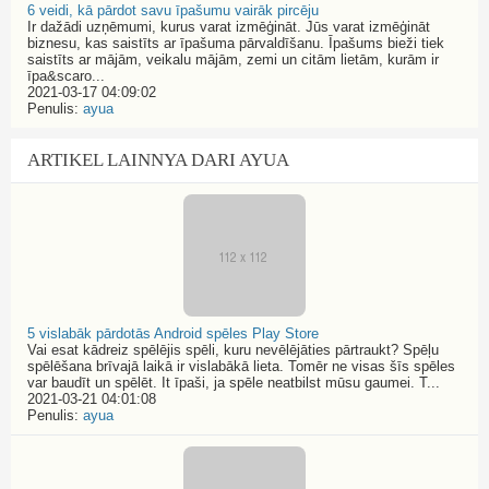
6 veidi, kā pārdot savu īpašumu vairāk pircēju
Ir dažādi uzņēmumi, kurus varat izmēģināt. Jūs varat izmēģināt
biznesu, kas saistīts ar īpašuma pārvaldīšanu. Īpašums bieži tiek
saistīts ar mājām, veikalu mājām, zemi un citām lietām, kurām ir
īpa&scaro...
2021-03-17 04:09:02
Penulis:
ayua
ARTIKEL LAINNYA DARI AYUA
5 vislabāk pārdotās Android spēles Play Store
Vai esat kādreiz spēlējis spēli, kuru nevēlējāties pārtraukt? Spēļu
spēlēšana brīvajā laikā ir vislabākā lieta. Tomēr ne visas šīs spēles
var baudīt un spēlēt. It īpaši, ja spēle neatbilst mūsu gaumei. T...
2021-03-21 04:01:08
Penulis:
ayua