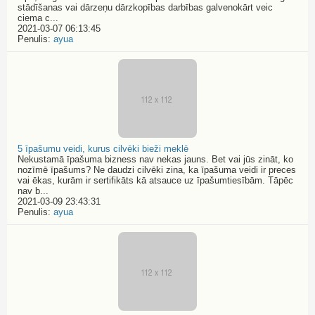
stādīšanas vai dārzeņu dārzkopības darbības galvenokārt veic
ciema c...
2021-03-07 06:13:45
Penulis:
ayua
5 īpašumu veidi, kurus cilvēki bieži meklē
Nekustamā īpašuma bizness nav nekas jauns. Bet vai jūs zināt, ko
nozīmē īpašums? Ne daudzi cilvēki zina, ka īpašuma veidi ir preces
vai ēkas, kurām ir sertifikāts kā atsauce uz īpašumtiesībām. Tāpēc
nav b...
2021-03-09 23:43:31
Penulis:
ayua