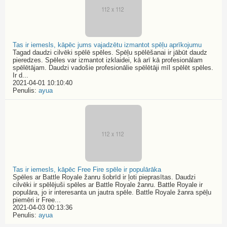
Tas ir iemesls, kāpēc jums vajadzētu izmantot spēļu aprīkojumu
Tagad daudzi cilvēki spēlē spēles. Spēļu spēlēšanai ir jābūt daudz
pieredzes. Spēles var izmantot izklaidei, kā arī kā profesionālam
spēlētājam. Daudzi vadošie profesionālie spēlētāji mīl spēlēt spēles.
Ir d...
2021-04-01 10:10:40
Penulis:
ayua
Tas ir iemesls, kāpēc Free Fire spēle ir populārāka
Spēles ar Battle Royale žanru šobrīd ir ļoti pieprasītas. Daudzi
cilvēki ir spēlējuši spēles ar Battle Royale žanru. Battle Royale ir
populāra, jo ir interesanta un jautra spēle. Battle Royale žanra spēļu
piemēri ir Free...
2021-04-03 00:13:36
Penulis:
ayua