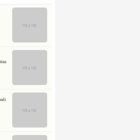
ūtas
paši