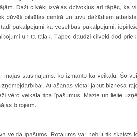
jām. Daži cilvēki izvēlas dzīvokļus arī tāpēc, ka 
iek būvēti pilsētas centrā un tuvu dažādiem atbalst
 tādi pakalpojumi kā veselības pakalpojumi, iepirk
alpojumi un tā tālāk. Tāpēc daudzi cilvēki dod priek
 ir mājas saīsinājums, ko izmanto kā veikalu. Šo vei
uzņēmējdarbībai. Atrašanās vietai jābūt biznesa ra
ieži vēro veikala tipa īpašumus. Mazie un lielie uzņ
ājas birojiem.
sava veida īpašums. Rotājums var nebūt tik skaists k