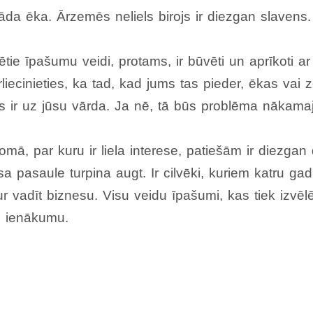
šāda ēka. Ārzemēs neliels birojs ir diezgan slavens.
ētie īpašumu veidi, protams, ir būvēti un aprīkoti ar 
iecinieties, ka tad, kad jums tas pieder, ēkas vai
s ir uz jūsu vārda. Ja nē, tā būs problēma nākama
mā, par kuru ir liela interese, patiešām ir diezgan
sa pasaule turpina augt. Ir cilvēki, kuriem katru g
r vadīt biznesu. Visu veidu īpašumi, kas tiek izvēlēt
z ienākumu.