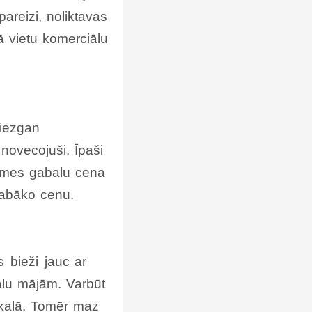
areizi, noliktavas
ā vietu komerciālu
diezgan
novecojuši. Īpaši
zemes gabalu cena
labāko cenu.
 bieži jauc ar
kalu mājām. Varbūt
eikalā. Tomēr maz