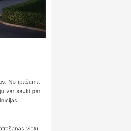
ēkus. No īpašuma
ju var saukt par
nīcijās.
atrašanās vietu