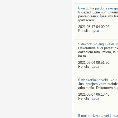
6 veidi, kā pārdot savu īp
Ir dažādi uzņēmumi, kurus
pārvaldīšanu. Īpašums bie
īpa&scaro...
2021-03-17 04:09:02
Penulis:
ayua
5 dekoratīvo augu veidi 
Dekoratīvie augi parasti ti
dažādiem rotājumiem, lai t
kā m...
2021-03-04 08:51:30
Penulis:
ayua
6 vienkāršākie veidi, kā 
Jūs joprojām varat prakti
atbalstoša. Dekoratīvo au
2021-03-07 06:13:45
Penulis:
ayua
5 mājas biznesa veidi, ka