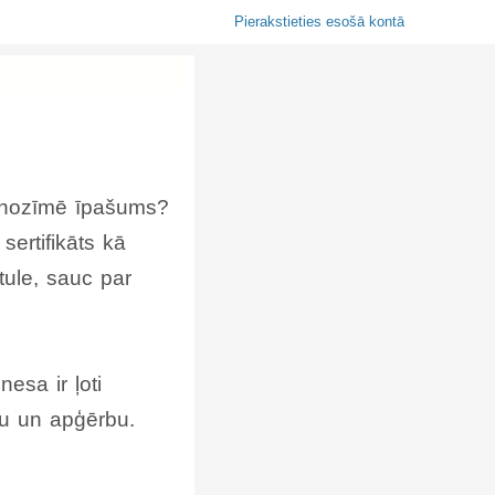
Pierakstieties esošā kontā
o nozīmē īpašums?
sertifikāts kā
tule, sauc par
esa ir ļoti
ku un apģērbu.