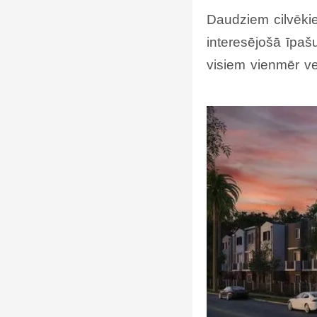
Daudziem cilvēkie
interesējošā īpaš
visiem vienmēr vel