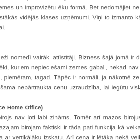
s zemes un improvizētu ēku formā. Bet nedomājiet nep
stākās vidējās klases uzņēmumi. Viņi to izmanto k
i.
ži nomedī vairāki attīstītāji. Bizness šajā jomā ir 
ēki, kuriem nepieciešami zemes gabali, nekad nav 
tā, piemēram, tagad. Tāpēc ir normāli, ja nākotnē 
šama nepārtraukta cenu uzraudzība, lai iegūtu vis
ce Home Office)
rojs nav ļoti labi zināms. Tomēr arī mazos birojus
zajam birojam faktiski ir tāda pati funkcija kā vei
a ar vertikālāku izskatu. Arī cena ir lētāka nekā v