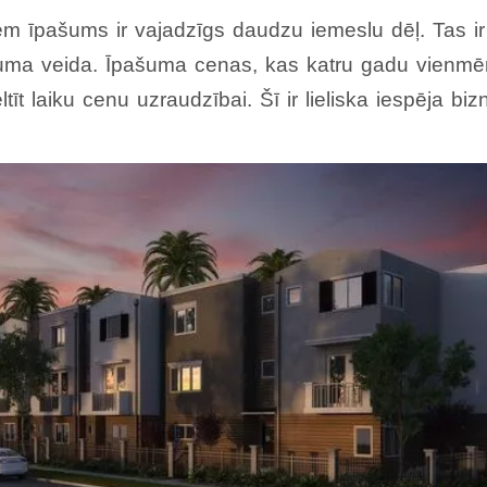
m īpašums ir vajadzīgs daudzu iemeslu dēļ. Tas ir
uma veida. Īpašuma cenas, kas katru gadu vienmēr
tīt laiku cenu uzraudzībai. Šī ir lieliska iespēja bi