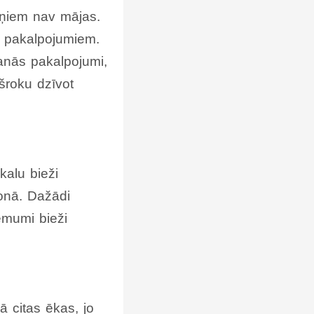
viņiem nav mājas.
a pakalpojumiem.
šanās pakalpojumi,
šroku dzīvot
kalu bieži
jonā. Dažādi
ēmumi bieži
ā citas ēkas, jo