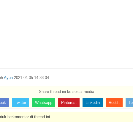
leh
Ayua
2021-04-05 14:33:04
Share thread ini ke sosial media
ook
Twitter
Whatsapp
Pinterest
Linkedin
Reddit
Te
tuk berkomentar di thread ini