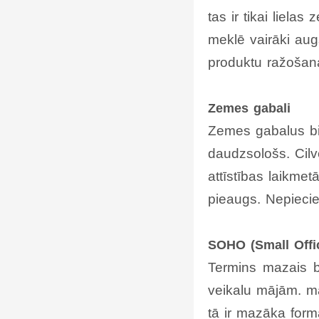
tas ir tikai liela
meklē vairāki aug
produktu ražošana
Zemes gabali
Zemes gabalus bie
daudzsološs. Cilv
attīstības laikme
pieaugs. Nepiecie
SOHO (Small Offi
Termins mazais bi
veikalu mājām. ma
tā ir mazāka form