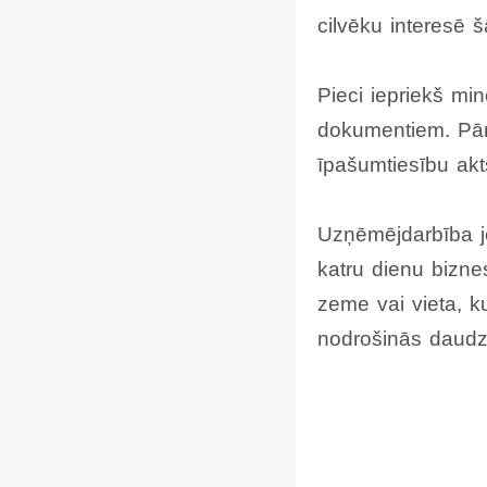
cilvēku interesē 
Pieci iepriekš min
dokumentiem. Pārl
īpašumtiesību akt
Uzņēmējdarbība jo
katru dienu bizne
zeme vai vieta, ku
nodrošinās daud