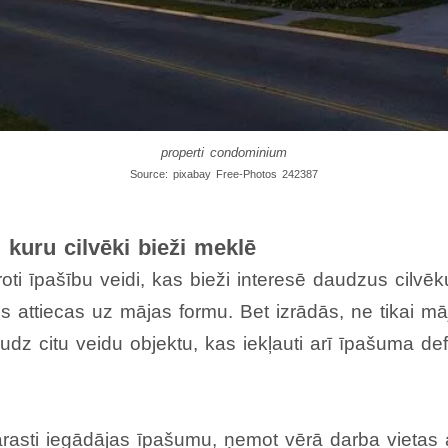
properti condominium
Source: pixabay Free-Photos 242387
 kuru cilvēki bieži meklē
oti īpašību veidi, kas bieži interesē daudzus cilv
ms attiecas uz mājas formu. Bet izrādās, ne tikai mā
udz citu veidu objektu, kas iekļauti arī īpašuma defi
arasti iegādājas īpašumu, ņemot vērā darba vietas 