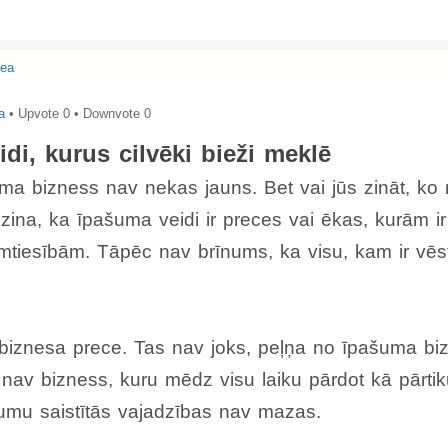
dea
a
• Upvote
0
• Downvote
0
di, kurus cilvēki bieži meklē
a bizness nav nekas jauns. Bet vai jūs zināt, k
zina, ka īpašuma veidi ir preces vai ēkas, kurām ir 
tiesībām. Tāpēc nav brīnums, ka visu, kam ir vēs
biznesa prece. Tas nav joks, peļņa no īpašuma bizn
 nav bizness, kuru mēdz visu laiku pārdot kā pārti
umu saistītās vajadzības nav mazas.