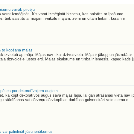
ašumu vairāk pircēju
 varat izmēģināt. Jūs varat izmēģināt biznesu, kas saistīts ar īpašuma
ži tiek saistīts ar mājām, veikalu mājām, zemi un citām lietām, kurām ir
un to kopšana mājās
ek izvietoti ap māju. Mājas nav tikai dzīvesvieta. Māja ir jākopj un jāizrotā ar
ajā dzīvojošie justos ērti. Mājas skaistums un tīrība ir iemesls, kāpēc kāds j
rūpēties par dekoratīvajiem augiem
zēt, kā kopt dekoratīvos augus savā mājas lapā, lai gan atrašanās vieta nav ī
gu stādīšanas vai dārzeņu dārzkopības darbības galvenokārt veic ciema c...
s var palielināt jūsu ienākumus