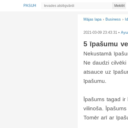
PASUH
Meklēt
Mājas lapa
›
Business
›
I
2021-03-09 23:43:31
•
Ayu
5 īpašumu vei
Nekustamā īpašum
Ne daudzi cilvēki 
atsauce uz īpašum
īpašumu.
Īpašums tagad ir 
vilinoša. Īpašums
Tomēr arī ar īpaš