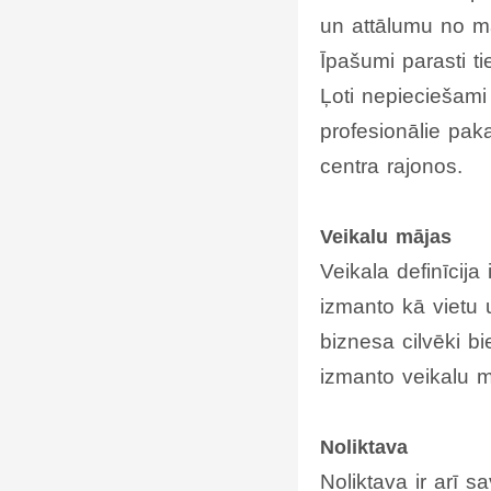
un attālumu no mā
Īpašumi parasti t
Ļoti nepieciešami
profesionālie pak
centra rajonos.
Veikalu mājas
Veikala definīcija
izmanto kā vietu 
biznesa cilvēki b
izmanto veikalu m
Noliktava
Noliktava ir arī 