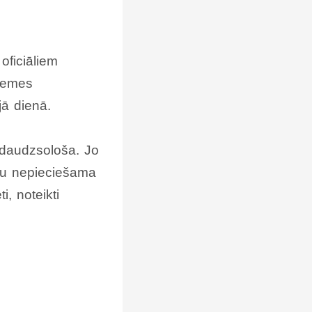
oficiāliem
 zemes
jā dienā.
 daudzsološa. Jo
adu nepieciešama
i, noteikti