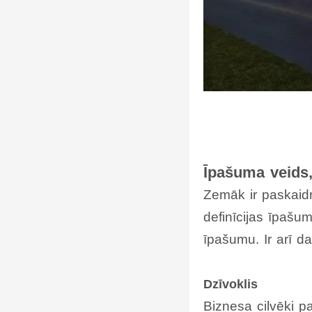
Īpašuma veids,
Zemāk ir paskaidr
definīcijas īpašu
īpašumu. Ir arī da
Dzīvoklis
Biznesa cilvēki p