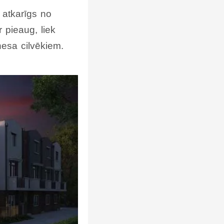
 atkarīgs no
 pieaug, liek
znesa cilvēkiem.