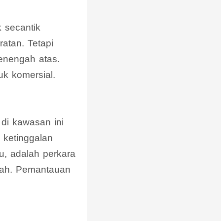
 secantik
atan. Tetapi
menengah atas.
k komersial.
di kawasan ini
 ketinggalan
u, adalah perkara
anah. Pemantauan
.