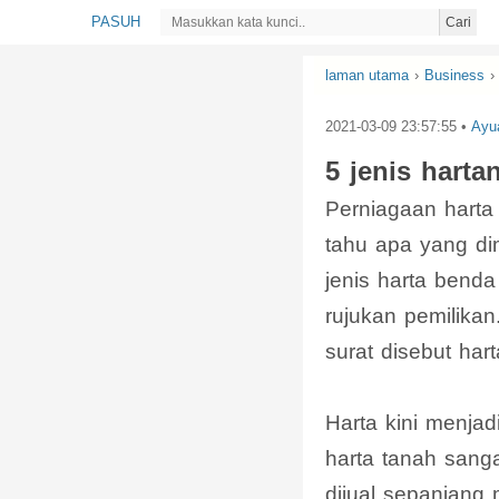
PASUH
Cari
laman utama
›
Business
›
2021-03-09 23:57:55
•
Ayu
5 jenis harta
Perniagaan harta
tahu apa yang d
jenis harta bend
rujukan pemilika
surat disebut har
Harta kini menja
harta tanah sang
dijual sepanjang