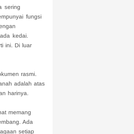
a sering
empunyai fungsi
dengan
ada kedai.
ini. Di luar
dokumen rasmi.
anah adalah atas
an harinya.
inat memang
kembang. Ada
agaan setiap