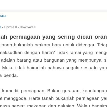
Idea
a
• Upvote
0
• Downvote
0
nah perniagaan yang sering dicari ora
 tanah bukanlah perkara baru untuk didengar. Tet
imaksudkan dengan harta? Tidak ramai yang meng
a adalah barang atau bangunan yang mempunyai sij
n. Maka tidak hairanlah bahawa segala sesuatu y
ta benda.
di komoditi perniagaan. Bukan gurauan, keuntungan
at menggoda. Harta tanah bukanlah perniagaan y
 masa seperti makanan dan pakaian. Walau bagai