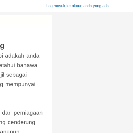
Log masuk ke akaun anda yang ada
ng
api adakah anda
etahui bahawa
il sebagai
ang mempunyai
 dari perniagaan
ang cenderung
manapun,