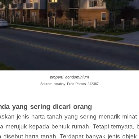
properti condominium
Source: pixabay Free-Photos 242387
nda yang sering dicari orang
laskan jenis harta tanah yang sering menarik minat
arta merujuk kepada bentuk rumah. Tetapi ternyata,
disebut harta tanah. Terdapat banyak jenis objek 