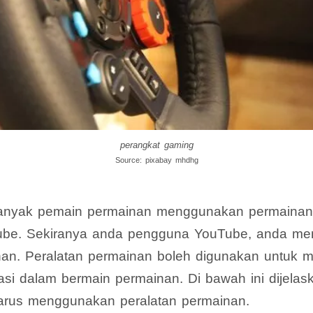
perangkat gaming
Source: pixabay mhdhg
banyak pemain permainan menggunakan permainan
be. Sekiranya anda pengguna YouTube, anda me
nan. Peralatan permainan boleh digunakan untuk
si dalam bermain permainan. Di bawah ini dijela
rus menggunakan peralatan permainan.