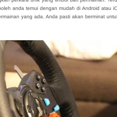
oleh anda temui dengan mudah di Android atau iO
ermainan yang ada. Anda pasti akan berminat un