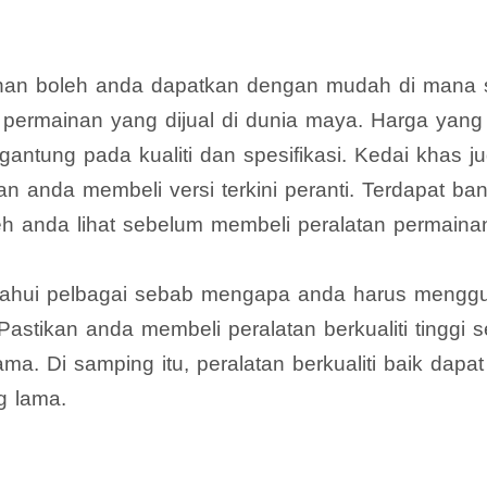
nan boleh anda dapatkan dengan mudah di mana s
 permainan yang dijual di dunia maya. Harga yang
antung pada kualiti dan spesifikasi. Kedai khas j
 anda membeli versi terkini peranti. Terdapat ban
leh anda lihat sebelum membeli peralatan permaina
tahui pelbagai sebab mengapa anda harus menggu
astikan anda membeli peralatan berkualiti tinggi 
ma. Di samping itu, peralatan berkualiti baik dap
g lama.