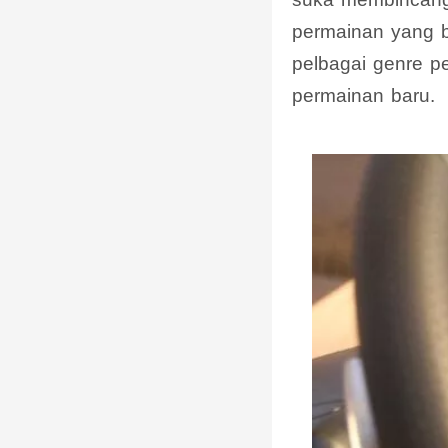
permainan yang b
pelbagai genre p
permainan baru.