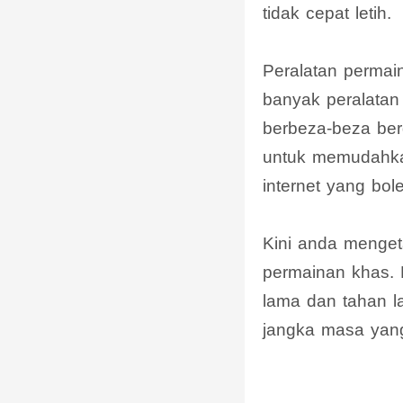
tidak cepat letih.
Peralatan permai
banyak peralatan
berbeza-beza berg
untuk memudahkan
internet yang bo
Kini anda menge
permainan khas. P
lama dan tahan la
jangka masa yan