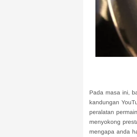
Pada masa ini, 
kandungan YouTu
peralatan permai
menyokong presta
mengapa anda ha