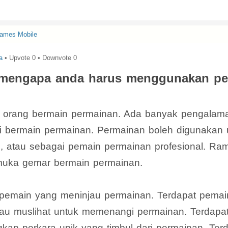
ames Mobile
a
• Upvote
0
• Downvote
0
 mengapa anda harus menggunakan pe
 orang bermain permainan. Ada banyak pengalam
ri bermain permainan. Permainan boleh digunakan 
i, atau sebagai pemain permainan profesional. Ra
emuka gemar bermain permainan.
pemain yang meninjau permainan. Terdapat pemai
au muslihat untuk memenangi permainan. Terdapa
an perkara unik yang timbul dari permainan. Ter