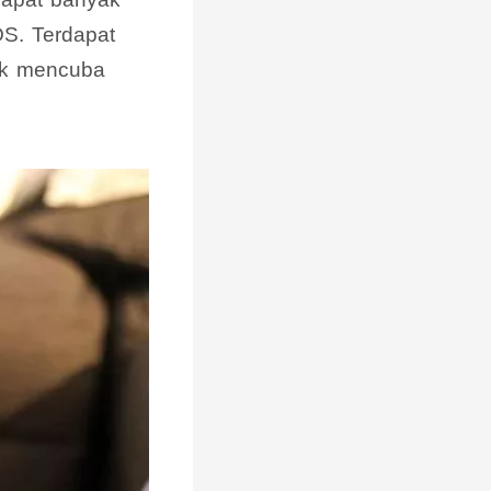
S. Terdapat
tuk mencuba