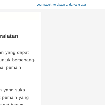
Log masuk ke akaun anda yang ada
ralatan
an yang dapat
untuk bersenang-
mai pemain
n yang suka
t pemain yang
dapat banyak