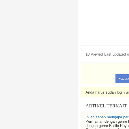
10 Viewed
Last updated 
Faceb
Anda harus sudah login un
ARTIKEL TERKAIT
Inilah sebab mengapa perm
Permainan dengan genre Ba
dengan genre Battle Roya